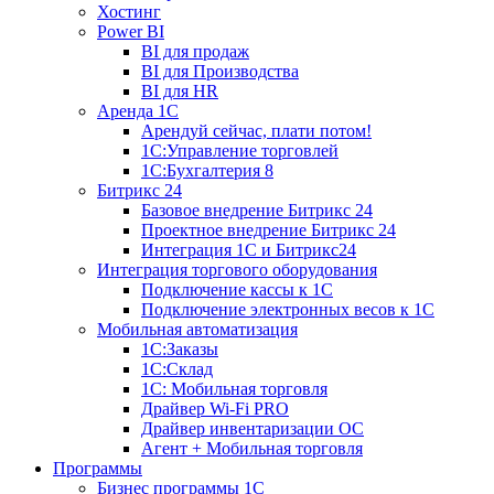
Хостинг
Power BI
BI для продаж
BI для Производства
BI для HR
Аренда 1C
Арендуй сейчас, плати потом!
1С:Управление торговлей
1С:Бухгалтерия 8
Битрикс 24
Базовое внедрение Битрикс 24
Проектное внедрение Битрикс 24
Интеграция 1С и Битрикс24
Интеграция торгового оборудования
Подключение кассы к 1С
Подключение электронных весов к 1С
Мобильная автоматизация
1С:Заказы
1С:Склад
1С: Мобильная торговля
Драйвер Wi-Fi PRO
Драйвер инвентаризации ОС
Агент + Мобильная торговля
Программы
Бизнес программы 1С