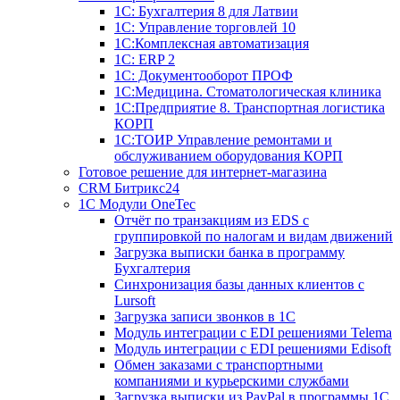
1С: Бухгалтерия 8 для Латвии
1С: Управление торговлей 10
1C:Комплексная автоматизация
1С: ERP 2
1С: Документооборот ПРОФ
1С:Медицина. Стоматологическая клиника
1С:Предприятие 8. Транспортная логистика
КОРП
1С:ТОИР Управление ремонтами и
обслуживанием оборудования КОРП
Готовое решение для интернет-магазина
CRM Битрикс24
1C Модули OneTec
Отчёт по транзакциям из EDS с
группировкой по налогам и видам движений
Загрузка выписки банка в программу
Бухгалтерия
Синхронизация базы данных клиентов с
Lursoft
Загрузка записи звонков в 1С
Модуль интеграции с EDI решениями Telema
Модуль интеграции с EDI решениями Edisoft
Обмен заказами с транспортными
компаниями и курьерскими службами
Загрузка выписки из PayPal в программы 1C