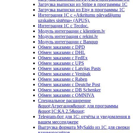
Загрузка выписки из Stripe в программы 1C
Загрузка выписки из Etsy в программы 1C
Интеграция 1С с «Atkritumu pārvadājumu
uzskaites sistēma» (APUS).
Интеграция 1С с Tecdoc.
Модуль интеграции с klientiem.lv
Модуль интеграция с rekini.lv
Модуль интеграции с Banqup
Обмен заказами с DPD
Обмен заказами с DHL
Обмен заказами с FedEx
Обмен заказами с UPS
Обмен заказами с Latvijas Pasts
Обмен заказами с Venipak
Обмен заказами с Raben
Обмен заказами с Deutche Post
Обмен заказами с DB Schenker
Обмен заказами с OMNIVA
Специальное расширение
&quot;Агрегация&quot; для программы
&quot;1С:КA 2.5&quot;
Telegram-бот для 1С: отчёты и уведомления в
вашем мессенджере
Выгрузка формата MySaldo из 1C для сверки
взаиморасчётов