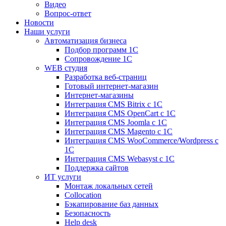
Видео
Вопрос-ответ
Новости
Наши услуги
Автоматизация бизнеса
Подбор программ 1С
Сопровождение 1С
WEB студия
Разработка веб-страниц
Готовый интернет-магазин
Интернет-магазины
Интеграция CMS Bitrix с 1С
Интеграция CMS OpenCart с 1С
Интеграция CMS Joomla с 1С
Интеграция CMS Magento с 1С
Интеграция CMS WooCommerce/Wordpress с
1С
Интеграция CMS Webasyst с 1С
Поддержка сайтов
ИТ услуги
Монтаж локальных сетей
Collocation
Бэкапирование баз данных
Безопасность
Help desk