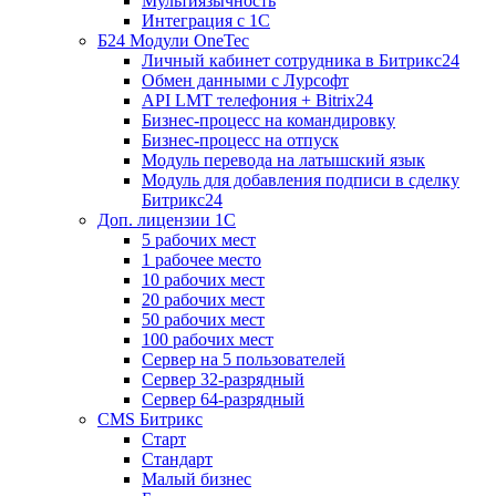
Мультиязычность
Интеграция с 1С
Б24 Модули OneTec
Личный кабинет сотрудника в Битрикс24
Обмен данными с Лурсофт
API LMT телефония + Bitrix24
Бизнес-процесс на командировку
Бизнес-процесс на отпуск
Модуль перевода на латышский язык
Модуль для добавления подписи в сделку
Битрикс24
Доп. лицензии 1С
5 рабочих мест
1 рабочее место
10 рабочих мест
20 рабочих мест
50 рабочих мест
100 рабочих мест
Сервер на 5 пользователей
Сервер 32-разрядный
Сервер 64-разрядный
CMS Битрикс
Старт
Стандарт
Малый бизнес