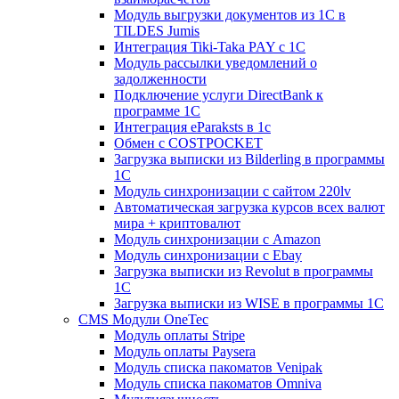
Модуль выгрузки документов из 1С в
TILDES Jumis
Интеграция Tiki-Taka PAY с 1С
Модуль рассылки уведомлений о
задолженности
Подключение услуги DirectBank к
программе 1С
Интеграция eParaksts в 1с
Обмен с COSTPOCKET
Загрузка выписки из Bilderling в программы
1C
Модуль синхронизации с сайтом 220lv
Автоматическая загрузка курсов всех валют
мира + криптовалют
Модуль синхронизации с Amazon
Модуль синхронизации с Ebay
Загрузка выписки из Revolut в программы
1C
Загрузка выписки из WISE в программы 1C
CMS Модули OneTec
Модуль оплаты Stripe
Модуль оплаты Paysera
Модуль списка пакоматов Venipak
Модуль списка пакоматов Omniva