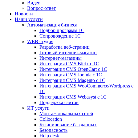
Видео
Вопрос-ответ
Новости
Наши услуги
Автоматизация бизнеса
Подбор программ 1С
Сопровождение 1С
WEB студия
Разработка веб-страниц
Готовый интернет-магазин
Интернет-магазины
Интеграция CMS Bitrix с 1С
Интеграция CMS OpenCart с 1С
Интеграция CMS Joomla с 1С
Интеграция CMS Magento с 1С
Интеграция CMS WooCommerce/Wordpress с
1С
Интеграция CMS Webasyst с 1С
Поддержка сайтов
ИТ услуги
Монтаж локальных сетей
Collocation
Бэкапирование баз данных
Безопасность
Help desk