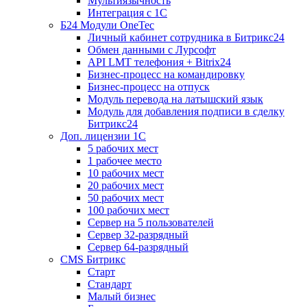
Мультиязычность
Интеграция с 1С
Б24 Модули OneTec
Личный кабинет сотрудника в Битрикс24
Обмен данными с Лурсофт
API LMT телефония + Bitrix24
Бизнес-процесс на командировку
Бизнес-процесс на отпуск
Модуль перевода на латышский язык
Модуль для добавления подписи в сделку
Битрикс24
Доп. лицензии 1С
5 рабочих мест
1 рабочее место
10 рабочих мест
20 рабочих мест
50 рабочих мест
100 рабочих мест
Сервер на 5 пользователей
Сервер 32-разрядный
Сервер 64-разрядный
CMS Битрикс
Старт
Стандарт
Малый бизнес