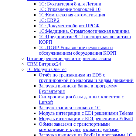
1С: Бухгалтерия 8 для Латвии
1С: Управление торговлей 10
1C:Комплексная автоматизация
1С: ERP 2
1С: Документооборот ПРОФ
1С:Медицина. Стоматологическая клиника
1С:Предприятие 8. Транспортная логистика
КОРП
1С:ТОИР Управление ремонтами и
обслуживанием оборудования КОРП
Готовое решение для интернет-магазина
CRM Битрикс24
1C Модули OneTec
Отчёт по транзакциям из EDS с
группировкой по налогам и видам движений
Загрузка выписки банка в программу
Бухгалтерия
Синхронизация базы данных клиентов с
Lursoft
Загрузка записи звонков в 1С
Модуль интеграции с EDI решениями Telema
Модуль интеграции с EDI решениями Edisoft
Обмен заказами с транспортными
компаниями и курьерскими службами
Загрузка выписки из PayPal в программы 1C