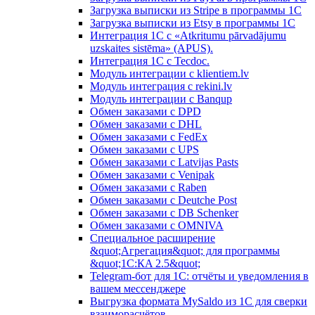
Загрузка выписки из Stripe в программы 1C
Загрузка выписки из Etsy в программы 1C
Интеграция 1С с «Atkritumu pārvadājumu
uzskaites sistēma» (APUS).
Интеграция 1С с Tecdoc.
Модуль интеграции с klientiem.lv
Модуль интеграция с rekini.lv
Модуль интеграции с Banqup
Обмен заказами с DPD
Обмен заказами с DHL
Обмен заказами с FedEx
Обмен заказами с UPS
Обмен заказами с Latvijas Pasts
Обмен заказами с Venipak
Обмен заказами с Raben
Обмен заказами с Deutche Post
Обмен заказами с DB Schenker
Обмен заказами с OMNIVA
Специальное расширение
&quot;Агрегация&quot; для программы
&quot;1С:КA 2.5&quot;
Telegram-бот для 1С: отчёты и уведомления в
вашем мессенджере
Выгрузка формата MySaldo из 1C для сверки
взаиморасчётов