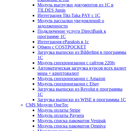
Модуль выгрузки документов из 1С в
TILDES Jumis
Интеграция Tiki-Taka PAY с 1С
Модуль рассылки уведомлений о
задолженности
Подключение услуги DirectBank к
программе 1С
Интеграция eParaksts в 1с
Обмен с COSTPOCKET
Загрузка выписки из Bilderling в программы
1C
Модуль синхронизации с сайтом 220lv
Автоматическая загрузка курсов всех валют
мира + криптовалют
Модуль синхронизации с Amazon
Модуль синхронизации с Ebay
Загрузка выписки из Revolut в программы
1C
Загрузка выписки из WISE в программы 1C
CMS Модули OneTec
Модуль оплаты Stripe
Модуль оплаты Paysera
Модуль списка пакоматов Venipak
Модуль списка пакоматов Omniva