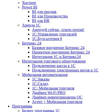
Хостинг
Power BI
BI для продаж
BI для Производства
BI для HR
Аренда 1C
Арендуй сейчас, плати потом!
1С:Управление торговлей
1С:Бухгалтерия 8
Битрикс 24
Базовое внедрение Битрикс 24
Проектное внедрение Битрикс 24
Интеграция 1С и Битрикс24
Интеграция торгового оборудования
Подключение кассы к 1С
Подключение электронных весов к 1С
Мобильная автоматизация
1С:Заказы
1С:Склад
1С: Мобильная торговля
Драйвер Wi-Fi PRO
Драйвер инвентаризации ОС
Агент + Мобильная торговля
Программы
Бизнес программы 1С