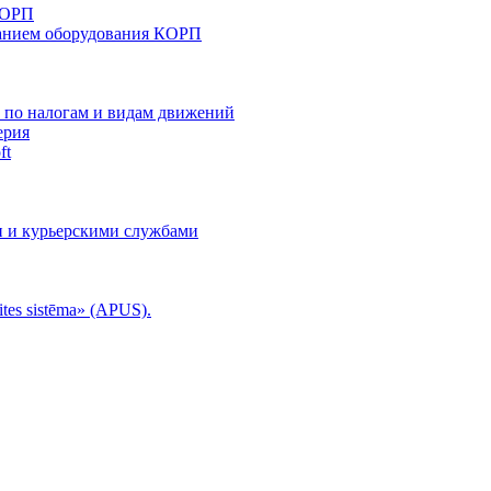
КОРП
анием оборудования КОРП
й по налогам и видам движений
ерия
ft
и и курьерскими службами
tes sistēma» (APUS).