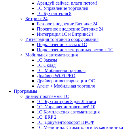
Арендуй сейчас, плати потом!
1С:Управление торговлей
1С:Бухгалтерия 8
Битрикс 24
Базовое внедрение Битрикс 24
Проектное внедрение Битрикс 24
Интеграция 1С и Битрикс24
Интеграция торгового оборудования
Подключение кассы к 1С
Подключение электронных весов к 1С
Мобильная автоматизация
1С:Заказы
1С:Склад
1С: Мобильная торговля
Драйвер Wi-Fi PRO
Драйвер инвентаризации ОС
Агент + Мобильная торговля
Программы
Бизнес программы 1С
1С: Бухгалтерия 8 для Латвии
1С: Управление торговлей 10
1C:Комплексная автоматизация
1С: ERP 2
1С: Документооборот ПРОФ
1С:Медицина. Стоматологическая клиника