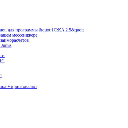
ot; для программы &quot;1С:КA 2.5&quot;
 вашем мессенджере
взаиморасчётов
 Jumis
сти
 1С
C
мира + криптовалют