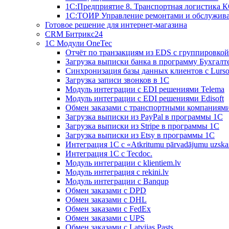
1С:Предприятие 8. Транспортная логистика 
1С:ТОИР Управление ремонтами и обслужив
Готовое решение для интернет-магазина
CRM Битрикс24
1C Модули OneTec
Отчёт по транзакциям из EDS с группировко
Загрузка выписки банка в программу Бухгалт
Синхронизация базы данных клиентов с Lurso
Загрузка записи звонков в 1С
Модуль интеграции с EDI решениями Telema
Модуль интеграции с EDI решениями Edisoft
Обмен заказами с транспортными компаниям
Загрузка выписки из PayPal в программы 1C
Загрузка выписки из Stripe в программы 1C
Загрузка выписки из Etsy в программы 1C
Интеграция 1С с «Atkritumu pārvadājumu uzskai
Интеграция 1С с Tecdoc.
Модуль интеграции с klientiem.lv
Модуль интеграция с rekini.lv
Модуль интеграции с Banqup
Обмен заказами с DPD
Обмен заказами с DHL
Обмен заказами с FedEx
Обмен заказами с UPS
Обмен заказами с Latvijas Pasts