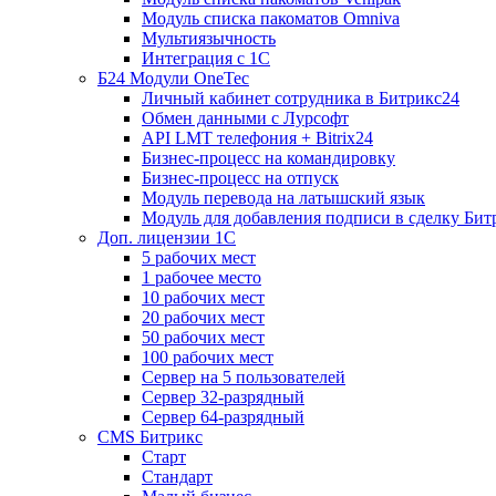
Модуль списка пакоматов Omniva
Мультиязычность
Интеграция с 1С
Б24 Модули OneTec
Личный кабинет сотрудника в Битрикс24
Обмен данными с Лурсофт
API LMT телефония + Bitrix24
Бизнес-процесс на командировку
Бизнес-процесс на отпуск
Модуль перевода на латышский язык
Модуль для добавления подписи в сделку Бит
Доп. лицензии 1С
5 рабочих мест
1 рабочее место
10 рабочих мест
20 рабочих мест
50 рабочих мест
100 рабочих мест
Сервер на 5 пользователей
Сервер 32-разрядный
Сервер 64-разрядный
CMS Битрикс
Старт
Стандарт