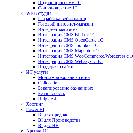
Подбор программ 1С
Сопровождение 1С
WEB студия
Разработка веб-страниц
Готовый интернет-магазин
Интернет-магазины
Интеграция CMS Bitrix с 1С
Интеграция CMS OpenCart с 1С
Интеграция CMS Joomla с 1С
Интеграция CMS Magento с 1С
Интеграция CMS WooCommerce/Wordpress с 1
Интеграция CMS Webasyst с 1С
Поддержка сайтов
ИТ услуги
Монтаж локальных сетей
Collocation
Бэкапирование баз данных
Безопасность
Help desk
Хостинг
Power BI
BI для продаж
BI для Производства
BI для HR
Аренда 1C