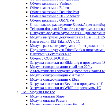
Обмен заказами с Venipak
Обмен заказами с Raben
Обмен заказами с Deutche Post
Обмен заказами с DB Schenker
Обмен заказами с OMNIVA
Специальное расширение &quot;Агрегация&qu
Telegram-бот для 1С: отчёты и уведомления в
Выгрузка формата MySaldo из 1C для сверки 
Модуль выгрузки документов из 1С в TILDES
Интеграция Tiki-Taka PAY с 1С
Модуль рассылки уведомлений о задолженно
Подключение услуги DirectBank к программе
Интеграция eParaksts в 1с
Обмен с COSTPOCKET
Загрузка выписки из Bilderling в программы 1
Модуль синхронизации с сайтом 220lv
Автоматическая загрузка курсов всех валют 
Модуль синхронизации с Amazon
Модуль синхронизации с Ebay
Загрузка выписки из Revolut в программы 1C
Загрузка выписки из WISE в программы 1C
CMS Модули OneTec
Модуль оплаты Stripe
Модуль оплаты Paysera
Модуль списка пакоматов Venipak