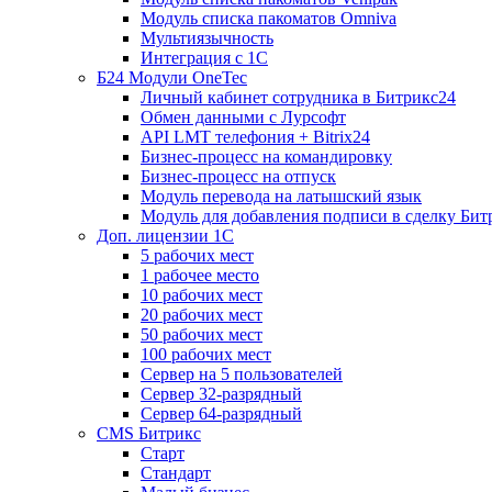
Модуль списка пакоматов Omniva
Мультиязычность
Интеграция с 1С
Б24 Модули OneTec
Личный кабинет сотрудника в Битрикс24
Обмен данными с Лурсофт
API LMT телефония + Bitrix24
Бизнес-процесс на командировку
Бизнес-процесс на отпуск
Модуль перевода на латышский язык
Модуль для добавления подписи в сделку Бит
Доп. лицензии 1С
5 рабочих мест
1 рабочее место
10 рабочих мест
20 рабочих мест
50 рабочих мест
100 рабочих мест
Сервер на 5 пользователей
Сервер 32-разрядный
Сервер 64-разрядный
CMS Битрикс
Старт
Стандарт