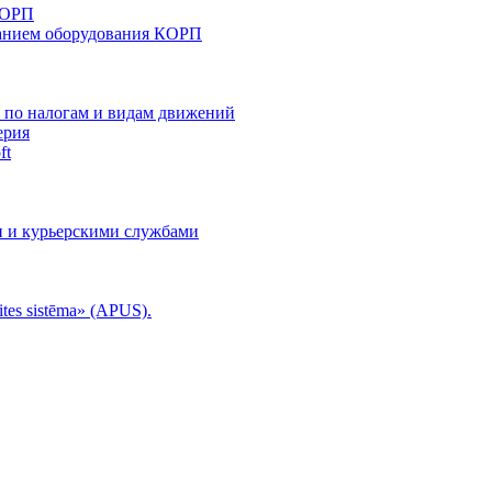
КОРП
анием оборудования КОРП
й по налогам и видам движений
ерия
ft
и и курьерскими службами
tes sistēma» (APUS).