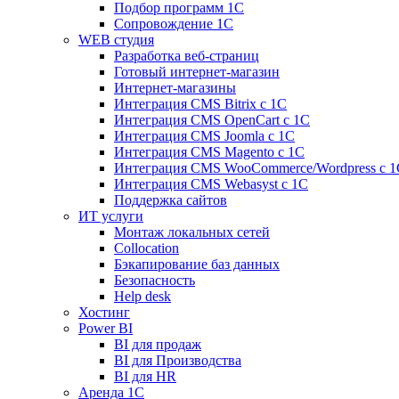
Подбор программ 1С
Сопровождение 1С
WEB студия
Разработка веб-страниц
Готовый интернет-магазин
Интернет-магазины
Интеграция CMS Bitrix с 1С
Интеграция CMS OpenCart с 1С
Интеграция CMS Joomla с 1С
Интеграция CMS Magento с 1С
Интеграция CMS WooCommerce/Wordpress с 1
Интеграция CMS Webasyst с 1С
Поддержка сайтов
ИТ услуги
Монтаж локальных сетей
Collocation
Бэкапирование баз данных
Безопасность
Help desk
Хостинг
Power BI
BI для продаж
BI для Производства
BI для HR
Аренда 1C