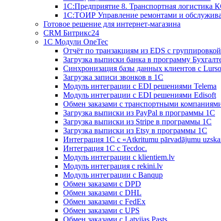
1С:Предприятие 8. Транспортная логистика 
1С:ТОИР Управление ремонтами и обслужив
Готовое решение для интернет-магазина
CRM Битрикс24
1C Модули OneTec
Отчёт по транзакциям из EDS с группировко
Загрузка выписки банка в программу Бухгалт
Синхронизация базы данных клиентов с Lurso
Загрузка записи звонков в 1С
Модуль интеграции с EDI решениями Telema
Модуль интеграции с EDI решениями Edisoft
Обмен заказами с транспортными компаниям
Загрузка выписки из PayPal в программы 1C
Загрузка выписки из Stripe в программы 1C
Загрузка выписки из Etsy в программы 1C
Интеграция 1С с «Atkritumu pārvadājumu uzskai
Интеграция 1С с Tecdoc.
Модуль интеграции с klientiem.lv
Модуль интеграция с rekini.lv
Модуль интеграции с Banqup
Обмен заказами с DPD
Обмен заказами с DHL
Обмен заказами с FedEx
Обмен заказами с UPS
Обмен заказами с Latvijas Pasts