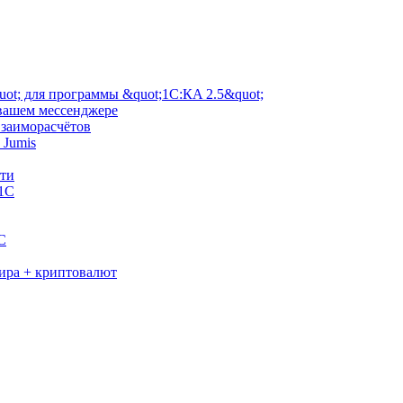
ot; для программы &quot;1С:КA 2.5&quot;
 вашем мессенджере
взаиморасчётов
 Jumis
сти
 1С
C
мира + криптовалют