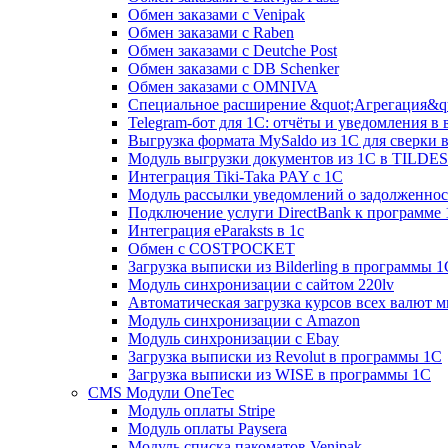
Обмен заказами с Venipak
Обмен заказами с Raben
Обмен заказами с Deutche Post
Обмен заказами с DB Schenker
Обмен заказами с OMNIVA
Специальное расширение &quot;Агрегация&qu
Telegram-бот для 1С: отчёты и уведомления в
Выгрузка формата MySaldo из 1C для сверки 
Модуль выгрузки документов из 1С в TILDES
Интеграция Tiki-Taka PAY с 1С
Модуль рассылки уведомлений о задолженно
Подключение услуги DirectBank к программе
Интеграция eParaksts в 1с
Обмен с COSTPOCKET
Загрузка выписки из Bilderling в программы 1
Модуль синхронизации с сайтом 220lv
Автоматическая загрузка курсов всех валют 
Модуль синхронизации с Amazon
Модуль синхронизации с Ebay
Загрузка выписки из Revolut в программы 1C
Загрузка выписки из WISE в программы 1C
CMS Модули OneTec
Модуль оплаты Stripe
Модуль оплаты Paysera
Модуль списка пакоматов Venipak