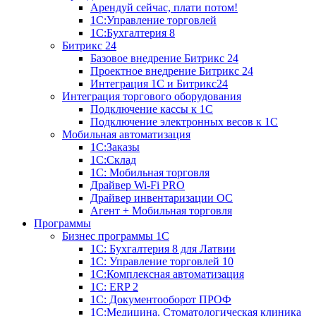
Арендуй сейчас, плати потом!
1С:Управление торговлей
1С:Бухгалтерия 8
Битрикс 24
Базовое внедрение Битрикс 24
Проектное внедрение Битрикс 24
Интеграция 1С и Битрикс24
Интеграция торгового оборудования
Подключение кассы к 1С
Подключение электронных весов к 1С
Мобильная автоматизация
1С:Заказы
1С:Склад
1С: Мобильная торговля
Драйвер Wi-Fi PRO
Драйвер инвентаризации ОС
Агент + Мобильная торговля
Программы
Бизнес программы 1С
1С: Бухгалтерия 8 для Латвии
1С: Управление торговлей 10
1C:Комплексная автоматизация
1С: ERP 2
1С: Документооборот ПРОФ
1С:Медицина. Стоматологическая клиника