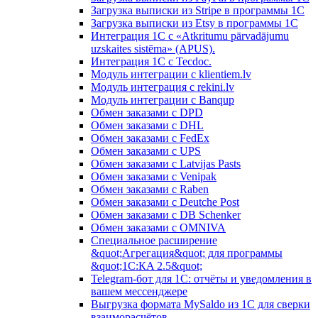
Загрузка выписки из Stripe в программы 1C
Загрузка выписки из Etsy в программы 1C
Интеграция 1С с «Atkritumu pārvadājumu
uzskaites sistēma» (APUS).
Интеграция 1С с Tecdoc.
Модуль интеграции с klientiem.lv
Модуль интеграция с rekini.lv
Модуль интеграции с Banqup
Обмен заказами с DPD
Обмен заказами с DHL
Обмен заказами с FedEx
Обмен заказами с UPS
Обмен заказами с Latvijas Pasts
Обмен заказами с Venipak
Обмен заказами с Raben
Обмен заказами с Deutche Post
Обмен заказами с DB Schenker
Обмен заказами с OMNIVA
Специальное расширение
&quot;Агрегация&quot; для программы
&quot;1С:КA 2.5&quot;
Telegram-бот для 1С: отчёты и уведомления в
вашем мессенджере
Выгрузка формата MySaldo из 1C для сверки
взаиморасчётов