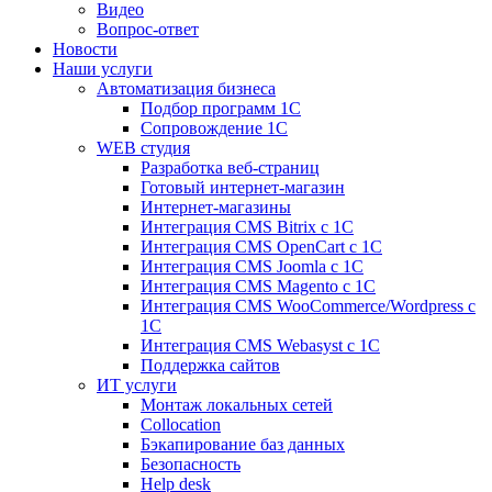
Видео
Вопрос-ответ
Новости
Наши услуги
Автоматизация бизнеса
Подбор программ 1С
Сопровождение 1С
WEB студия
Разработка веб-страниц
Готовый интернет-магазин
Интернет-магазины
Интеграция CMS Bitrix с 1С
Интеграция CMS OpenCart с 1С
Интеграция CMS Joomla с 1С
Интеграция CMS Magento с 1С
Интеграция CMS WooCommerce/Wordpress с
1С
Интеграция CMS Webasyst с 1С
Поддержка сайтов
ИТ услуги
Монтаж локальных сетей
Collocation
Бэкапирование баз данных
Безопасность
Help desk