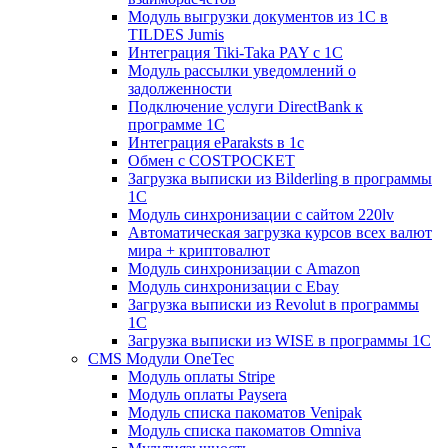
Модуль выгрузки документов из 1С в
TILDES Jumis
Интеграция Tiki-Taka PAY с 1С
Модуль рассылки уведомлений о
задолженности
Подключение услуги DirectBank к
программе 1С
Интеграция eParaksts в 1с
Обмен с COSTPOCKET
Загрузка выписки из Bilderling в программы
1C
Модуль синхронизации с сайтом 220lv
Автоматическая загрузка курсов всех валют
мира + криптовалют
Модуль синхронизации с Amazon
Модуль синхронизации с Ebay
Загрузка выписки из Revolut в программы
1C
Загрузка выписки из WISE в программы 1C
CMS Модули OneTec
Модуль оплаты Stripe
Модуль оплаты Paysera
Модуль списка пакоматов Venipak
Модуль списка пакоматов Omniva