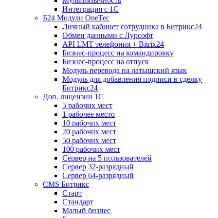
Мультиязычность
Интеграция с 1С
Б24 Модули OneTec
Личный кабинет сотрудника в Битрикс24
Обмен данными с Лурсофт
API LMT телефония + Bitrix24
Бизнес-процесс на командировку
Бизнес-процесс на отпуск
Модуль перевода на латышский язык
Модуль для добавления подписи в сделку
Битрикс24
Доп. лицензии 1С
5 рабочих мест
1 рабочее место
10 рабочих мест
20 рабочих мест
50 рабочих мест
100 рабочих мест
Сервер на 5 пользователей
Сервер 32-разрядный
Сервер 64-разрядный
CMS Битрикс
Старт
Стандарт
Малый бизнес