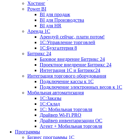
Хостинг
Power BI
BI для продаж
BI для Производства
BI для HR
Аренда 1C
Арендуй сейчас, плати потом!
1С:Управление торговлей
1С:Бухгалтерия 8
Битрикс 24
Базовое внедрение Битрикс 24
Проектное внедрение Битрикс 24
Интеграция 1С и Битрикс24
Интеграция торгового оборудования
Подключение кассы к 1С
Подключение электронных весов к 1С
Мобильная автоматизация
1С:Заказы
1С:Склад
1С: Мобильная торговля
Драйвер Wi-Fi PRO
Драйвер инвентаризации ОС
Агент + Мобильная торговля
Программы
Бизнес программы 1С