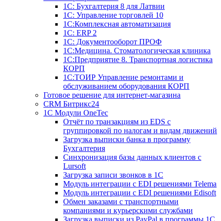
1С: Бухгалтерия 8 для Латвии
1С: Управление торговлей 10
1C:Комплексная автоматизация
1С: ERP 2
1С: Документооборот ПРОФ
1С:Медицина. Стоматологическая клиника
1С:Предприятие 8. Транспортная логистика
КОРП
1С:ТОИР Управление ремонтами и
обслуживанием оборудования КОРП
Готовое решение для интернет-магазина
CRM Битрикс24
1C Модули OneTec
Отчёт по транзакциям из EDS с
группировкой по налогам и видам движений
Загрузка выписки банка в программу
Бухгалтерия
Синхронизация базы данных клиентов с
Lursoft
Загрузка записи звонков в 1С
Модуль интеграции с EDI решениями Telema
Модуль интеграции с EDI решениями Edisoft
Обмен заказами с транспортными
компаниями и курьерскими службами
Загрузка выписки из PayPal в программы 1C