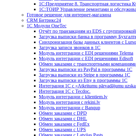
1С:Предприятие 8. Транспортная логистика 
1С:ТОИР Управление ремонтами и обслужив
Готовое решение для интернет-магазина
CRM Битрикс24
1C Модули OneTec
Отчёт по транзакциям из EDS с группировко
Загрузка выписки банка в программу Бухгалт
Синхронизация базы данных клиентов с Lurso
Загрузка записи звонков в 1С
Модуль интеграции с EDI решениями Telema
Модуль интеграции с EDI решениями Edisoft
Обмен заказами с транспортными компаниям
Загрузка выписки из PayPal в программы 1C
Загрузка выписки из Stripe в программы 1C
Загрузка выписки из Etsy в программы 1C
Интеграция 1С с «Atkritumu pārvadājumu uzskai
Интеграция 1С с Tecdoc.
Модуль интеграции с klientiem.lv
Модуль интеграция с rekini.lv
Модуль интеграции с Banqup
Обмен заказами с DPD
Обмен заказами с DHL
Обмен заказами с FedEx
Обмен заказами с UPS
Обмен заказами с Latvijas Pasts