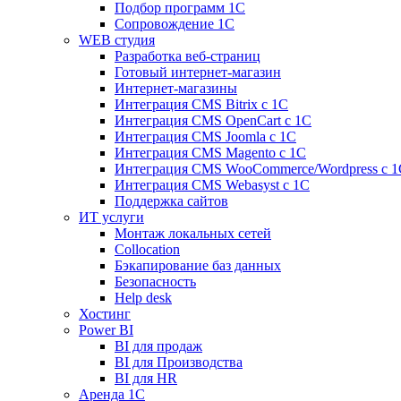
Подбор программ 1С
Сопровождение 1С
WEB студия
Разработка веб-страниц
Готовый интернет-магазин
Интернет-магазины
Интеграция CMS Bitrix с 1С
Интеграция CMS OpenCart с 1С
Интеграция CMS Joomla с 1С
Интеграция CMS Magento с 1С
Интеграция CMS WooCommerce/Wordpress с 1
Интеграция CMS Webasyst с 1С
Поддержка сайтов
ИТ услуги
Монтаж локальных сетей
Collocation
Бэкапирование баз данных
Безопасность
Help desk
Хостинг
Power BI
BI для продаж
BI для Производства
BI для HR
Аренда 1C