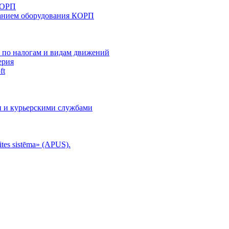
КОРП
анием оборудования КОРП
й по налогам и видам движений
ерия
ft
и и курьерскими службами
tes sistēma» (APUS).