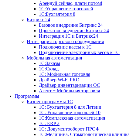
Арендуй сейчас, плати потом!
1С:Управление торговлей
1С:Бухгалтерия 8
Битрикс 24
Базовое внедрение Битрикс 24
Проектное внедрение Битрикс 24
Интеграция 1С и Битрикс24
Интеграция торгового оборудования
Подключение кассы к 1С
Подключение электронных весов к 1С
Мобильная автоматизация
1С:Заказы
1С:Склад
1С: Мобильная торговля
Драйвер Wi-Fi PRO
Драйвер инвентаризации ОС
Агент + Мобильная торговля
Программы
Бизнес программы 1С
1С: Бухгалтерия 8 для Латвии
1С: Управление торговлей 10
1C:Комплексная автоматизация
1С: ERP 2
1С: Документооборот ПРОФ
1С:Медицина. Стоматологическая клиника