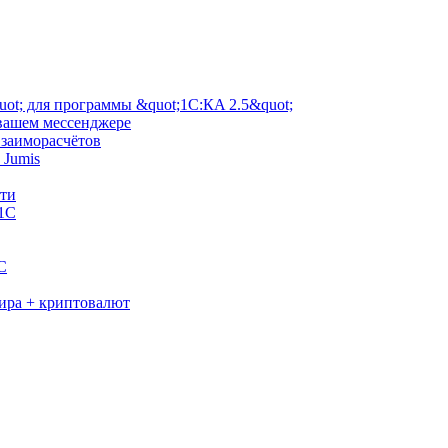
ot; для программы &quot;1С:КA 2.5&quot;
 вашем мессенджере
взаиморасчётов
 Jumis
сти
 1С
C
мира + криптовалют