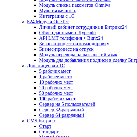
Модуль списка пакоматов Omniva
Мультиязычность
Интеграция с 1С
Б24 Модули OneTec
Личный кабинет сотрудника в Битрикс24
Обмен данными с Лурсофт
API LMT телефония + Bitrix24
Бизнес-процесс на командировку
Бизнес-процесс на отпуск
Модуль перевода на латышский язык
Модуль для добавления подписи в сделку Бит
Доп. лицензии 1С
5 рабочих мест
1 рабочее место
10 рабочих мест
20 рабочих мест
50 рабочих мест
100 рабочих мест
Сервер на 5 пользователей
Сервер 32-разрядный
Сервер 64-разрядный
CMS Битрикс
Старт
Стандарт