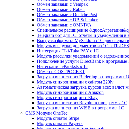
Обмен заказами с Venipak
Обмен заказами с Raben
Обмен заказами с Deutche Post
Обмен заказами с DB Schenker
Обмен заказами с OMNIVA
Специальное расширение &quot;Агрегация&qu
Telegram-бот для 1С: отчёты и уведомления в
Выгрузка формата MySaldo из 1C для сверки 
Модуль выгрузки документов из 1С в TILDES
Интеграция Tiki-Taka PAY с 1С
Модуль рассылки уведомлений о задолженно
Подключение услуги DirectBank к программе
Интеграция eParaksts в 1с
Обмен с COSTPOCKET
Загрузка выписки из Bilderling в программы 1
Модуль синхронизации с сайтом 220lv
Автоматическая загрузка курсов всех валют 
Модуль синхронизации с Amazon
Модуль синхронизации с Ebay
Загрузка выписки из Revolut в программы 1C
Загрузка выписки из WISE в программы 1C
CMS Модули OneTec
Модуль оплаты Stripe
Модуль оплаты Paysera
Модуль списка пакоматов Venipak