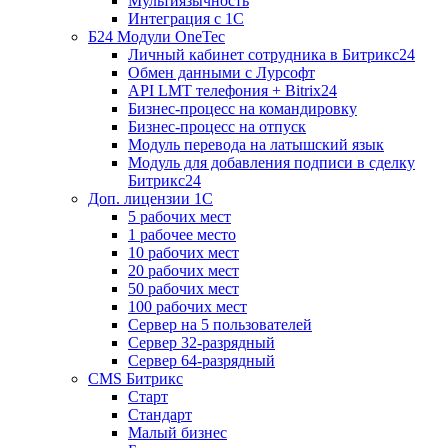
Мультиязычность
Интеграция с 1С
Б24 Модули OneTec
Личный кабинет сотрудника в Битрикс24
Обмен данными с Лурсофт
API LMT телефония + Bitrix24
Бизнес-процесс на командировку
Бизнес-процесс на отпуск
Модуль перевода на латышский язык
Модуль для добавления подписи в сделку
Битрикс24
Доп. лицензии 1С
5 рабочих мест
1 рабочее место
10 рабочих мест
20 рабочих мест
50 рабочих мест
100 рабочих мест
Сервер на 5 пользователей
Сервер 32-разрядный
Сервер 64-разрядный
CMS Битрикс
Старт
Стандарт
Малый бизнес