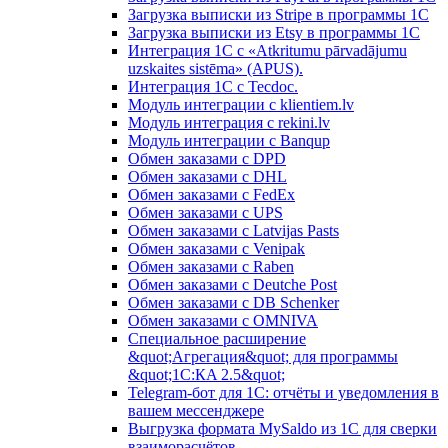
Загрузка выписки из Stripe в программы 1C
Загрузка выписки из Etsy в программы 1C
Интеграция 1С с «Atkritumu pārvadājumu
uzskaites sistēma» (APUS).
Интеграция 1С с Tecdoc.
Модуль интеграции с klientiem.lv
Модуль интеграция с rekini.lv
Модуль интеграции с Banqup
Обмен заказами с DPD
Обмен заказами с DHL
Обмен заказами с FedEx
Обмен заказами с UPS
Обмен заказами с Latvijas Pasts
Обмен заказами с Venipak
Обмен заказами с Raben
Обмен заказами с Deutche Post
Обмен заказами с DB Schenker
Обмен заказами с OMNIVA
Специальное расширение
&quot;Агрегация&quot; для программы
&quot;1С:КA 2.5&quot;
Telegram-бот для 1С: отчёты и уведомления в
вашем мессенджере
Выгрузка формата MySaldo из 1C для сверки
взаиморасчётов