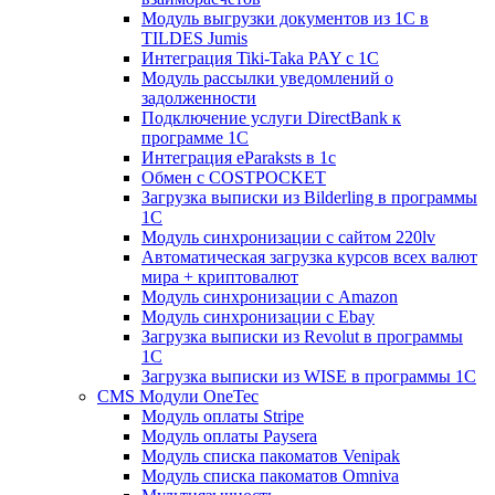
Модуль выгрузки документов из 1С в
TILDES Jumis
Интеграция Tiki-Taka PAY с 1С
Модуль рассылки уведомлений о
задолженности
Подключение услуги DirectBank к
программе 1С
Интеграция eParaksts в 1с
Обмен с COSTPOCKET
Загрузка выписки из Bilderling в программы
1C
Модуль синхронизации с сайтом 220lv
Автоматическая загрузка курсов всех валют
мира + криптовалют
Модуль синхронизации с Amazon
Модуль синхронизации с Ebay
Загрузка выписки из Revolut в программы
1C
Загрузка выписки из WISE в программы 1C
CMS Модули OneTec
Модуль оплаты Stripe
Модуль оплаты Paysera
Модуль списка пакоматов Venipak
Модуль списка пакоматов Omniva