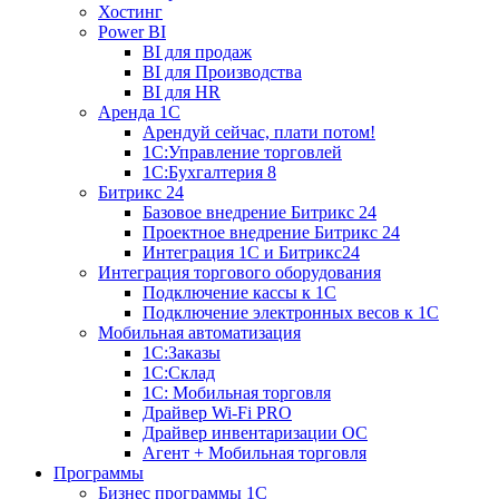
Хостинг
Power BI
BI для продаж
BI для Производства
BI для HR
Аренда 1C
Арендуй сейчас, плати потом!
1С:Управление торговлей
1С:Бухгалтерия 8
Битрикс 24
Базовое внедрение Битрикс 24
Проектное внедрение Битрикс 24
Интеграция 1С и Битрикс24
Интеграция торгового оборудования
Подключение кассы к 1С
Подключение электронных весов к 1С
Мобильная автоматизация
1С:Заказы
1С:Склад
1С: Мобильная торговля
Драйвер Wi-Fi PRO
Драйвер инвентаризации ОС
Агент + Мобильная торговля
Программы
Бизнес программы 1С