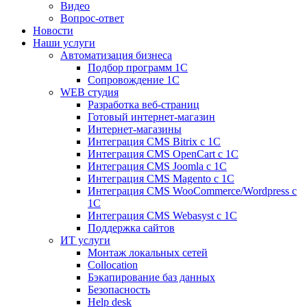
Видео
Вопрос-ответ
Новости
Наши услуги
Автоматизация бизнеса
Подбор программ 1С
Сопровождение 1С
WEB студия
Разработка веб-страниц
Готовый интернет-магазин
Интернет-магазины
Интеграция CMS Bitrix с 1С
Интеграция CMS OpenCart с 1С
Интеграция CMS Joomla с 1С
Интеграция CMS Magento с 1С
Интеграция CMS WooCommerce/Wordpress с
1С
Интеграция CMS Webasyst с 1С
Поддержка сайтов
ИТ услуги
Монтаж локальных сетей
Collocation
Бэкапирование баз данных
Безопасность
Help desk