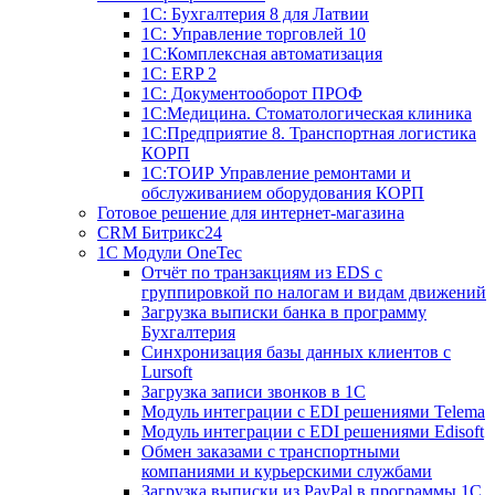
1С: Бухгалтерия 8 для Латвии
1С: Управление торговлей 10
1C:Комплексная автоматизация
1С: ERP 2
1С: Документооборот ПРОФ
1С:Медицина. Стоматологическая клиника
1С:Предприятие 8. Транспортная логистика
КОРП
1С:ТОИР Управление ремонтами и
обслуживанием оборудования КОРП
Готовое решение для интернет-магазина
CRM Битрикс24
1C Модули OneTec
Отчёт по транзакциям из EDS с
группировкой по налогам и видам движений
Загрузка выписки банка в программу
Бухгалтерия
Синхронизация базы данных клиентов с
Lursoft
Загрузка записи звонков в 1С
Модуль интеграции с EDI решениями Telema
Модуль интеграции с EDI решениями Edisoft
Обмен заказами с транспортными
компаниями и курьерскими службами
Загрузка выписки из PayPal в программы 1C