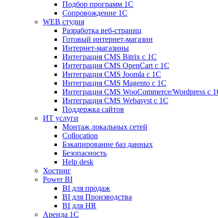
Подбор программ 1С
Сопровождение 1С
WEB студия
Разработка веб-страниц
Готовый интернет-магазин
Интернет-магазины
Интеграция CMS Bitrix с 1С
Интеграция CMS OpenCart с 1С
Интеграция CMS Joomla с 1С
Интеграция CMS Magento с 1С
Интеграция CMS WooCommerce/Wordpress с 1
Интеграция CMS Webasyst с 1С
Поддержка сайтов
ИТ услуги
Монтаж локальных сетей
Collocation
Бэкапирование баз данных
Безопасность
Help desk
Хостинг
Power BI
BI для продаж
BI для Производства
BI для HR
Аренда 1C