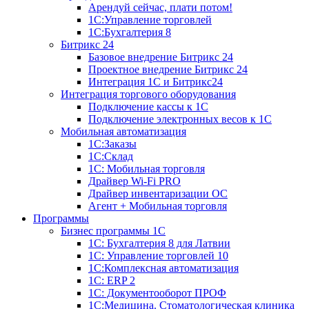
Арендуй сейчас, плати потом!
1С:Управление торговлей
1С:Бухгалтерия 8
Битрикс 24
Базовое внедрение Битрикс 24
Проектное внедрение Битрикс 24
Интеграция 1С и Битрикс24
Интеграция торгового оборудования
Подключение кассы к 1С
Подключение электронных весов к 1С
Мобильная автоматизация
1С:Заказы
1С:Склад
1С: Мобильная торговля
Драйвер Wi-Fi PRO
Драйвер инвентаризации ОС
Агент + Мобильная торговля
Программы
Бизнес программы 1С
1С: Бухгалтерия 8 для Латвии
1С: Управление торговлей 10
1C:Комплексная автоматизация
1С: ERP 2
1С: Документооборот ПРОФ
1С:Медицина. Стоматологическая клиника