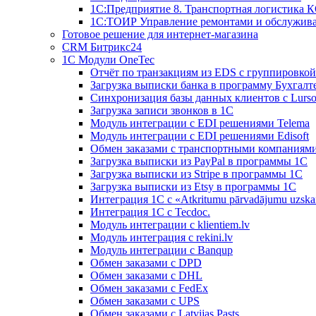
1С:Предприятие 8. Транспортная логистика 
1С:ТОИР Управление ремонтами и обслужив
Готовое решение для интернет-магазина
CRM Битрикс24
1C Модули OneTec
Отчёт по транзакциям из EDS с группировко
Загрузка выписки банка в программу Бухгалт
Синхронизация базы данных клиентов с Lurso
Загрузка записи звонков в 1С
Модуль интеграции с EDI решениями Telema
Модуль интеграции с EDI решениями Edisoft
Обмен заказами с транспортными компаниям
Загрузка выписки из PayPal в программы 1C
Загрузка выписки из Stripe в программы 1C
Загрузка выписки из Etsy в программы 1C
Интеграция 1С с «Atkritumu pārvadājumu uzskai
Интеграция 1С с Tecdoc.
Модуль интеграции с klientiem.lv
Модуль интеграция с rekini.lv
Модуль интеграции с Banqup
Обмен заказами с DPD
Обмен заказами с DHL
Обмен заказами с FedEx
Обмен заказами с UPS
Обмен заказами с Latvijas Pasts