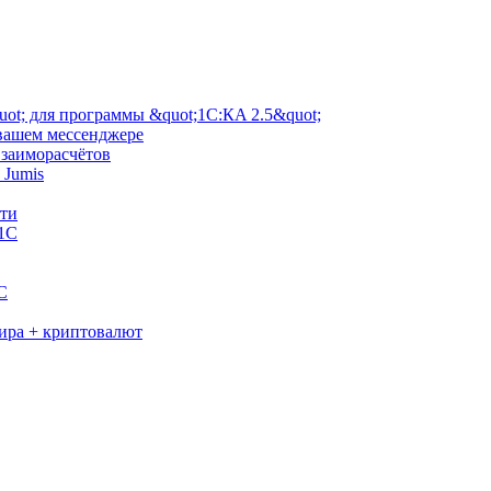
ot; для программы &quot;1С:КA 2.5&quot;
 вашем мессенджере
взаиморасчётов
 Jumis
сти
 1С
C
мира + криптовалют