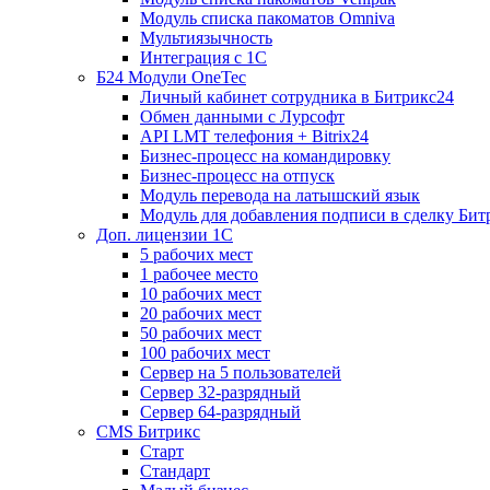
Модуль списка пакоматов Omniva
Мультиязычность
Интеграция с 1С
Б24 Модули OneTec
Личный кабинет сотрудника в Битрикс24
Обмен данными с Лурсофт
API LMT телефония + Bitrix24
Бизнес-процесс на командировку
Бизнес-процесс на отпуск
Модуль перевода на латышский язык
Модуль для добавления подписи в сделку Бит
Доп. лицензии 1С
5 рабочих мест
1 рабочее место
10 рабочих мест
20 рабочих мест
50 рабочих мест
100 рабочих мест
Сервер на 5 пользователей
Сервер 32-разрядный
Сервер 64-разрядный
CMS Битрикс
Старт
Стандарт