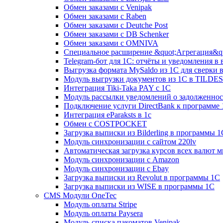
Обмен заказами с Venipak
Обмен заказами с Raben
Обмен заказами с Deutche Post
Обмен заказами с DB Schenker
Обмен заказами с OMNIVA
Специальное расширение &quot;Агрегация&qu
Telegram-бот для 1С: отчёты и уведомления в
Выгрузка формата MySaldo из 1C для сверки 
Модуль выгрузки документов из 1С в TILDES
Интеграция Tiki-Taka PAY с 1С
Модуль рассылки уведомлений о задолженно
Подключение услуги DirectBank к программе
Интеграция eParaksts в 1с
Обмен с COSTPOCKET
Загрузка выписки из Bilderling в программы 1
Модуль синхронизации с сайтом 220lv
Автоматическая загрузка курсов всех валют 
Модуль синхронизации с Amazon
Модуль синхронизации с Ebay
Загрузка выписки из Revolut в программы 1C
Загрузка выписки из WISE в программы 1C
CMS Модули OneTec
Модуль оплаты Stripe
Модуль оплаты Paysera
Модуль списка пакоматов Venipak