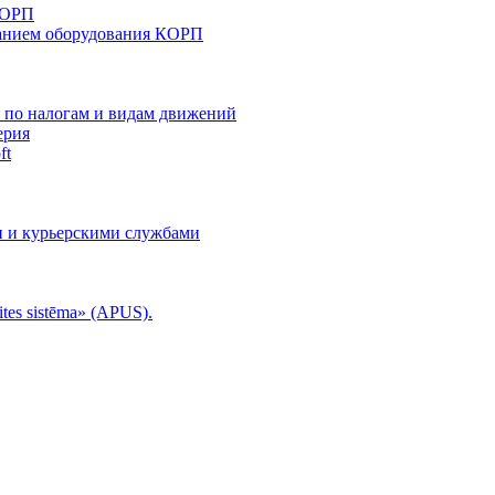
КОРП
анием оборудования КОРП
й по налогам и видам движений
ерия
ft
и и курьерскими службами
tes sistēma» (APUS).