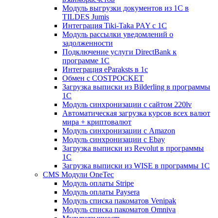
Модуль выгрузки документов из 1С в
TILDES Jumis
Интеграция Tiki-Taka PAY с 1С
Модуль рассылки уведомлений о
задолженности
Подключение услуги DirectBank к
программе 1С
Интеграция eParaksts в 1с
Обмен с COSTPOCKET
Загрузка выписки из Bilderling в программы
1C
Модуль синхронизации с сайтом 220lv
Автоматическая загрузка курсов всех валют
мира + криптовалют
Модуль синхронизации с Amazon
Модуль синхронизации с Ebay
Загрузка выписки из Revolut в программы
1C
Загрузка выписки из WISE в программы 1C
CMS Модули OneTec
Модуль оплаты Stripe
Модуль оплаты Paysera
Модуль списка пакоматов Venipak
Модуль списка пакоматов Omniva