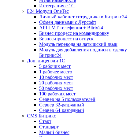
Мультиязычность
Интеграция с 1С
Б24 Модули OneTec
Личный кабинет сотрудника в Битрикс24
Обмен данными с Лурсофт
API LMT телефония + Bitrix24
Бизнес-процесс на командировку
Бизнес-процесс на отпуск
Модуль перевода на латышский язык
Модуль для добавления подписи в сделку
Битрикс24
Доп. лицензии 1С
5 рабочих мест
1 рабочее место
10 рабочих мест
20 рабочих мест
50 рабочих мест
100 рабочих мест
Сервер на 5 пользователей
Сервер 32-разрядный
Сервер 64-разрядный
CMS Битрикс
Старт
Стандарт
Малый бизнес