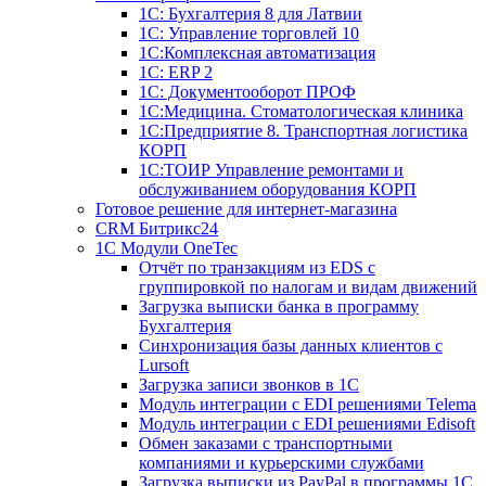
1С: Бухгалтерия 8 для Латвии
1С: Управление торговлей 10
1C:Комплексная автоматизация
1С: ERP 2
1С: Документооборот ПРОФ
1С:Медицина. Стоматологическая клиника
1С:Предприятие 8. Транспортная логистика
КОРП
1С:ТОИР Управление ремонтами и
обслуживанием оборудования КОРП
Готовое решение для интернет-магазина
CRM Битрикс24
1C Модули OneTec
Отчёт по транзакциям из EDS с
группировкой по налогам и видам движений
Загрузка выписки банка в программу
Бухгалтерия
Синхронизация базы данных клиентов с
Lursoft
Загрузка записи звонков в 1С
Модуль интеграции с EDI решениями Telema
Модуль интеграции с EDI решениями Edisoft
Обмен заказами с транспортными
компаниями и курьерскими службами
Загрузка выписки из PayPal в программы 1C