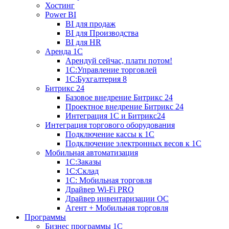
Хостинг
Power BI
BI для продаж
BI для Производства
BI для HR
Аренда 1C
Арендуй сейчас, плати потом!
1С:Управление торговлей
1С:Бухгалтерия 8
Битрикс 24
Базовое внедрение Битрикс 24
Проектное внедрение Битрикс 24
Интеграция 1С и Битрикс24
Интеграция торгового оборудования
Подключение кассы к 1С
Подключение электронных весов к 1С
Мобильная автоматизация
1С:Заказы
1С:Склад
1С: Мобильная торговля
Драйвер Wi-Fi PRO
Драйвер инвентаризации ОС
Агент + Мобильная торговля
Программы
Бизнес программы 1С