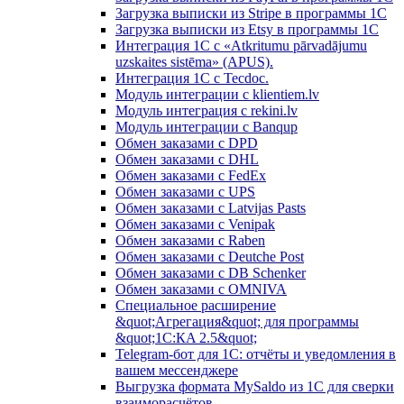
Загрузка выписки из Stripe в программы 1C
Загрузка выписки из Etsy в программы 1C
Интеграция 1С с «Atkritumu pārvadājumu
uzskaites sistēma» (APUS).
Интеграция 1С с Tecdoc.
Модуль интеграции с klientiem.lv
Модуль интеграция с rekini.lv
Модуль интеграции с Banqup
Обмен заказами с DPD
Обмен заказами с DHL
Обмен заказами с FedEx
Обмен заказами с UPS
Обмен заказами с Latvijas Pasts
Обмен заказами с Venipak
Обмен заказами с Raben
Обмен заказами с Deutche Post
Обмен заказами с DB Schenker
Обмен заказами с OMNIVA
Специальное расширение
&quot;Агрегация&quot; для программы
&quot;1С:КA 2.5&quot;
Telegram-бот для 1С: отчёты и уведомления в
вашем мессенджере
Выгрузка формата MySaldo из 1C для сверки
взаиморасчётов