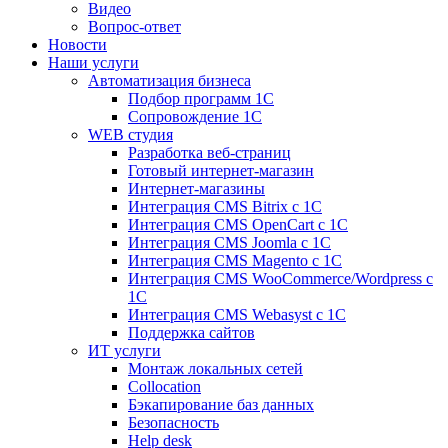
Видео
Вопрос-ответ
Новости
Наши услуги
Автоматизация бизнеса
Подбор программ 1С
Сопровождение 1С
WEB студия
Разработка веб-страниц
Готовый интернет-магазин
Интернет-магазины
Интеграция CMS Bitrix с 1С
Интеграция CMS OpenCart с 1С
Интеграция CMS Joomla с 1С
Интеграция CMS Magento с 1С
Интеграция CMS WooCommerce/Wordpress с
1С
Интеграция CMS Webasyst с 1С
Поддержка сайтов
ИТ услуги
Монтаж локальных сетей
Collocation
Бэкапирование баз данных
Безопасность
Help desk