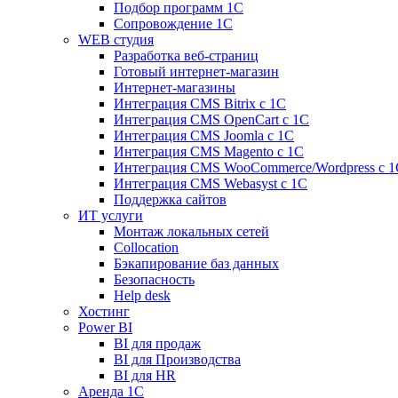
Подбор программ 1С
Сопровождение 1С
WEB студия
Разработка веб-страниц
Готовый интернет-магазин
Интернет-магазины
Интеграция CMS Bitrix с 1С
Интеграция CMS OpenCart с 1С
Интеграция CMS Joomla с 1С
Интеграция CMS Magento с 1С
Интеграция CMS WooCommerce/Wordpress с 1
Интеграция CMS Webasyst с 1С
Поддержка сайтов
ИТ услуги
Монтаж локальных сетей
Collocation
Бэкапирование баз данных
Безопасность
Help desk
Хостинг
Power BI
BI для продаж
BI для Производства
BI для HR
Аренда 1C