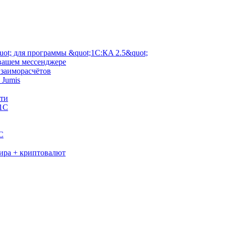
ot; для программы &quot;1С:КA 2.5&quot;
 вашем мессенджере
взаиморасчётов
 Jumis
сти
 1С
C
мира + криптовалют