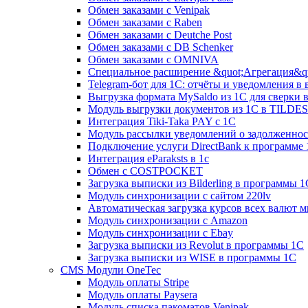
Обмен заказами с Venipak
Обмен заказами с Raben
Обмен заказами с Deutche Post
Обмен заказами с DB Schenker
Обмен заказами с OMNIVA
Специальное расширение &quot;Агрегация&qu
Telegram-бот для 1С: отчёты и уведомления в
Выгрузка формата MySaldo из 1C для сверки 
Модуль выгрузки документов из 1С в TILDES
Интеграция Tiki-Taka PAY с 1С
Модуль рассылки уведомлений о задолженно
Подключение услуги DirectBank к программе
Интеграция eParaksts в 1с
Обмен с COSTPOCKET
Загрузка выписки из Bilderling в программы 1
Модуль синхронизации с сайтом 220lv
Автоматическая загрузка курсов всех валют 
Модуль синхронизации с Amazon
Модуль синхронизации с Ebay
Загрузка выписки из Revolut в программы 1C
Загрузка выписки из WISE в программы 1C
CMS Модули OneTec
Модуль оплаты Stripe
Модуль оплаты Paysera
Модуль списка пакоматов Venipak