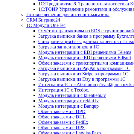
1С:Предприятие 8. Транспортная логистика 
1С:ТОИР Управление ремонтами и обслужив
Готовое решение для интернет-магазина
CRM Битрикс24
1C Модули OneTec
Отчёт по транзакциям из EDS с группировко
Загрузка выписки банка в программу Бухгалт
Синхронизация базы данных клиентов с Lurso
Загрузка записи звонков в 1С
Модуль интеграции с EDI решениями Telema
Модуль интеграции с EDI решениями Edisoft
Обмен заказами с транспортными компаниям
Загрузка выписки из PayPal в программы 1C
Загрузка выписки из Stripe в программы 1C
Загрузка выписки из Etsy в программы 1C
Интеграция 1С с «Atkritumu pārvadājumu uzskai
Интеграция 1С с Tecdoc.
Модуль интеграции с klientiem.lv
Модуль интеграция с rekini.lv
Модуль интеграции с Banqup
Обмен заказами с DPD
Обмен заказами с DHL
Обмен заказами с FedEx
Обмен заказами с UPS
Обмен заказами с Latvijas Pasts