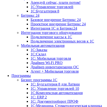
Арендуй сейчас, плати потом!
1С:Управление торговлей
1С:Бухгалтерия 8
Битрикс 24
Базовое внедрение Битрикс 24
Проектное внедрение Битрикс 24
Интеграция 1С и Битрикс24
Интеграция торгового оборудования
Подключение кассы к 1С
Подключение электронных весов к 1С
Мобильная автоматизация
1С:Заказы
1С:Склад
1С: Мобильная торговля
Драйвер Wi-Fi PRO
Драйвер инвентаризации ОС
Агент + Мобильная торговля
Программы
Бизнес программы 1С
1С: Бухгалтерия 8 для Латвии
1С: Управление торговлей 10
1C:Комплексная автоматизация
1С: ERP 2
1С: Документооборот ПРОФ
1С:Медицина. Стоматологическая клиника