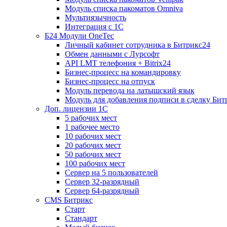
Модуль списка пакоматов Omniva
Мультиязычность
Интеграция с 1С
Б24 Модули OneTec
Личный кабинет сотрудника в Битрикс24
Обмен данными с Лурсофт
API LMT телефония + Bitrix24
Бизнес-процесс на командировку
Бизнес-процесс на отпуск
Модуль перевода на латышский язык
Модуль для добавления подписи в сделку Бит
Доп. лицензии 1С
5 рабочих мест
1 рабочее место
10 рабочих мест
20 рабочих мест
50 рабочих мест
100 рабочих мест
Сервер на 5 пользователей
Сервер 32-разрядный
Сервер 64-разрядный
CMS Битрикс
Старт
Стандарт