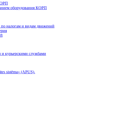
КОРП
анием оборудования КОРП
й по налогам и видам движений
ерия
ft
и и курьерскими службами
tes sistēma» (APUS).