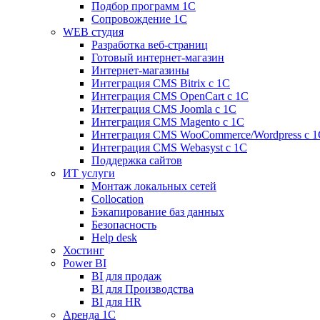
Подбор программ 1С
Сопровождение 1С
WEB студия
Разработка веб-страниц
Готовый интернет-магазин
Интернет-магазины
Интеграция CMS Bitrix с 1С
Интеграция CMS OpenCart с 1С
Интеграция CMS Joomla с 1С
Интеграция CMS Magento с 1С
Интеграция CMS WooCommerce/Wordpress с 1
Интеграция CMS Webasyst с 1С
Поддержка сайтов
ИТ услуги
Монтаж локальных сетей
Collocation
Бэкапирование баз данных
Безопасность
Help desk
Хостинг
Power BI
BI для продаж
BI для Производства
BI для HR
Аренда 1C