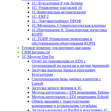
1С: Бухгалтерия 8 для Латвии
1С: Управление торговлей 10
1C:Комплексная автоматизация
1С: ERP 2
1С: Документооборот ПРОФ
1С:Медицина. Стоматологическая клиника
1С:Предприятие 8. Транспортная логистика
КОРП
1С:ТОИР Управление ремонтами и
обслуживанием оборудования КОРП
Готовое решение для интернет-магазина
CRM Битрикс24
1C Модули OneTec
Отчёт по транзакциям из EDS с
группировкой по налогам и видам движений
Загрузка выписки банка в программу
Бухгалтерия
Синхронизация базы данных клиентов с
Lursoft
Загрузка записи звонков в 1С
Модуль интеграции с EDI решениями Telema
Модуль интеграции с EDI решениями Edisoft
Обмен заказами с транспортными
компаниями и курьерскими службами
Загрузка выписки из PayPal в программы 1C