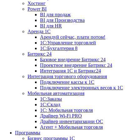
Хостинг
Power BI
BI для продаж
BI для Производства
BI для HR
Аренда 1C
Арендуй сейчас, плати потом!
1С:Управление торговлей
1С:Бухгалтерия 8
Битрикс 24
Базовое внедрение Битрикс 24
Проектное внедрение Битрикс 24
Интеграция 1С и Битрикс24
Интеграция торгового оборудования
Подключение кассы к 1С
Подключение электронных весов к 1С
Мобильная автоматизация
1С:Заказы
1С:Склад
1С: Мобильная торговля
Драйвер Wi-Fi PRO
Драйвер инвентаризации ОС
Агент + Мобильная торговля
Программы
Бизнес программы 1С