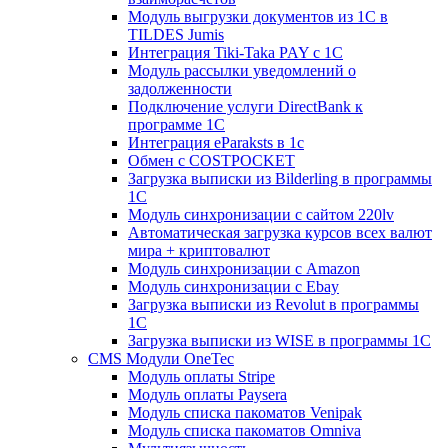
Модуль выгрузки документов из 1С в
TILDES Jumis
Интеграция Tiki-Taka PAY с 1С
Модуль рассылки уведомлений о
задолженности
Подключение услуги DirectBank к
программе 1С
Интеграция eParaksts в 1с
Обмен с COSTPOCKET
Загрузка выписки из Bilderling в программы
1C
Модуль синхронизации с сайтом 220lv
Автоматическая загрузка курсов всех валют
мира + криптовалют
Модуль синхронизации с Amazon
Модуль синхронизации с Ebay
Загрузка выписки из Revolut в программы
1C
Загрузка выписки из WISE в программы 1C
CMS Модули OneTec
Модуль оплаты Stripe
Модуль оплаты Paysera
Модуль списка пакоматов Venipak
Модуль списка пакоматов Omniva