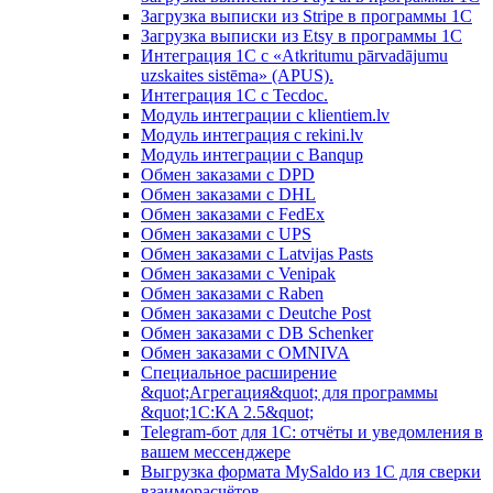
Загрузка выписки из Stripe в программы 1C
Загрузка выписки из Etsy в программы 1C
Интеграция 1С с «Atkritumu pārvadājumu
uzskaites sistēma» (APUS).
Интеграция 1С с Tecdoc.
Модуль интеграции с klientiem.lv
Модуль интеграция с rekini.lv
Модуль интеграции с Banqup
Обмен заказами с DPD
Обмен заказами с DHL
Обмен заказами с FedEx
Обмен заказами с UPS
Обмен заказами с Latvijas Pasts
Обмен заказами с Venipak
Обмен заказами с Raben
Обмен заказами с Deutche Post
Обмен заказами с DB Schenker
Обмен заказами с OMNIVA
Специальное расширение
&quot;Агрегация&quot; для программы
&quot;1С:КA 2.5&quot;
Telegram-бот для 1С: отчёты и уведомления в
вашем мессенджере
Выгрузка формата MySaldo из 1C для сверки
взаиморасчётов