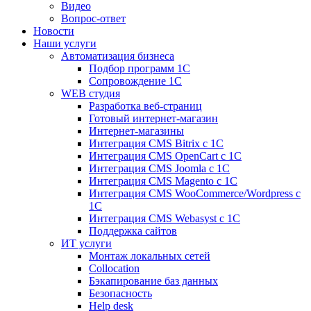
Видео
Вопрос-ответ
Новости
Наши услуги
Автоматизация бизнеса
Подбор программ 1С
Сопровождение 1С
WEB студия
Разработка веб-страниц
Готовый интернет-магазин
Интернет-магазины
Интеграция CMS Bitrix с 1С
Интеграция CMS OpenCart с 1С
Интеграция CMS Joomla с 1С
Интеграция CMS Magento с 1С
Интеграция CMS WooCommerce/Wordpress с
1С
Интеграция CMS Webasyst с 1С
Поддержка сайтов
ИТ услуги
Монтаж локальных сетей
Collocation
Бэкапирование баз данных
Безопасность
Help desk