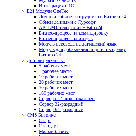
Мультиязычность
Интеграция с 1С
Б24 Модули OneTec
Личный кабинет сотрудника в Битрикс24
Обмен данными с Лурсофт
API LMT телефония + Bitrix24
Бизнес-процесс на командировку
Бизнес-процесс на отпуск
Модуль перевода на латышский язык
Модуль для добавления подписи в сделку
Битрикс24
Доп. лицензии 1С
5 рабочих мест
1 рабочее место
10 рабочих мест
20 рабочих мест
50 рабочих мест
100 рабочих мест
Сервер на 5 пользователей
Сервер 32-разрядный
Сервер 64-разрядный
CMS Битрикс
Старт
Стандарт
Малый бизнес