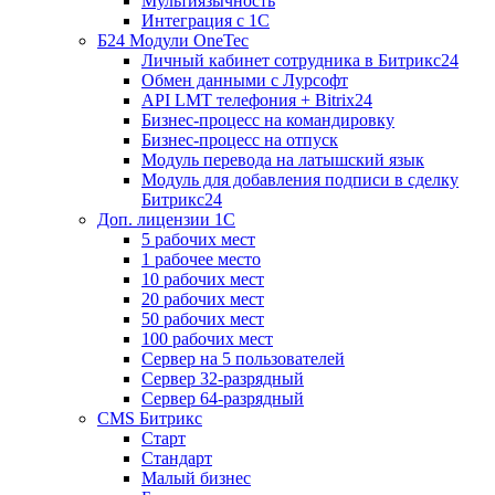
Мультиязычность
Интеграция с 1С
Б24 Модули OneTec
Личный кабинет сотрудника в Битрикс24
Обмен данными с Лурсофт
API LMT телефония + Bitrix24
Бизнес-процесс на командировку
Бизнес-процесс на отпуск
Модуль перевода на латышский язык
Модуль для добавления подписи в сделку
Битрикс24
Доп. лицензии 1С
5 рабочих мест
1 рабочее место
10 рабочих мест
20 рабочих мест
50 рабочих мест
100 рабочих мест
Сервер на 5 пользователей
Сервер 32-разрядный
Сервер 64-разрядный
CMS Битрикс
Старт
Стандарт
Малый бизнес