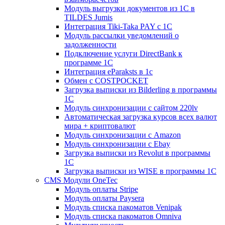
Модуль выгрузки документов из 1С в
TILDES Jumis
Интеграция Tiki-Taka PAY с 1С
Модуль рассылки уведомлений о
задолженности
Подключение услуги DirectBank к
программе 1С
Интеграция eParaksts в 1с
Обмен с COSTPOCKET
Загрузка выписки из Bilderling в программы
1C
Модуль синхронизации с сайтом 220lv
Автоматическая загрузка курсов всех валют
мира + криптовалют
Модуль синхронизации с Amazon
Модуль синхронизации с Ebay
Загрузка выписки из Revolut в программы
1C
Загрузка выписки из WISE в программы 1C
CMS Модули OneTec
Модуль оплаты Stripe
Модуль оплаты Paysera
Модуль списка пакоматов Venipak
Модуль списка пакоматов Omniva