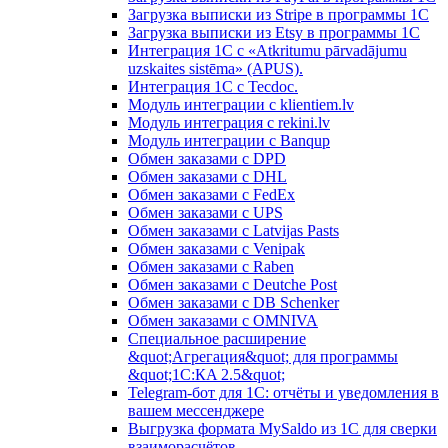
Загрузка выписки из Stripe в программы 1C
Загрузка выписки из Etsy в программы 1C
Интеграция 1С с «Atkritumu pārvadājumu
uzskaites sistēma» (APUS).
Интеграция 1С с Tecdoc.
Модуль интеграции с klientiem.lv
Модуль интеграция с rekini.lv
Модуль интеграции с Banqup
Обмен заказами с DPD
Обмен заказами с DHL
Обмен заказами с FedEx
Обмен заказами с UPS
Обмен заказами с Latvijas Pasts
Обмен заказами с Venipak
Обмен заказами с Raben
Обмен заказами с Deutche Post
Обмен заказами с DB Schenker
Обмен заказами с OMNIVA
Специальное расширение
&quot;Агрегация&quot; для программы
&quot;1С:КA 2.5&quot;
Telegram-бот для 1С: отчёты и уведомления в
вашем мессенджере
Выгрузка формата MySaldo из 1C для сверки
взаиморасчётов