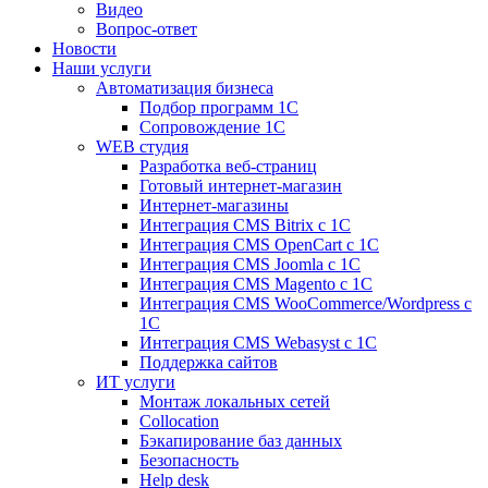
Видео
Вопрос-ответ
Новости
Наши услуги
Автоматизация бизнеса
Подбор программ 1С
Сопровождение 1С
WEB студия
Разработка веб-страниц
Готовый интернет-магазин
Интернет-магазины
Интеграция CMS Bitrix с 1С
Интеграция CMS OpenCart с 1С
Интеграция CMS Joomla с 1С
Интеграция CMS Magento с 1С
Интеграция CMS WooCommerce/Wordpress с
1С
Интеграция CMS Webasyst с 1С
Поддержка сайтов
ИТ услуги
Монтаж локальных сетей
Collocation
Бэкапирование баз данных
Безопасность
Help desk