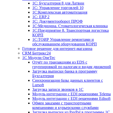
1С: Бухгалтерия 8 для Латвии
1С: Управление торговлей 10
1C:Комплексная автоматизация
1С: ERP 2
1С: Документооборот ПРОФ
1С:Медицина. Стоматологическая клиника
1С:Предприятие 8. Транспортная логистика
КОРП
1С:ТОИР Управление ремонтами и
обслуживанием оборудования КОРП
Готовое решение для интернет-магазина
CRM Битрикс24
1C Модули OneTec
Отчёт по транзакциям из EDS с
группировкой по налогам и видам движений
Загрузка выписки банка в программу
Бухгалтерия
Синхронизация базы данных клиентов с
Lursoft
Загрузка записи звонков в 1С
Модуль интеграции с EDI решениями Telema
Модуль интеграции с EDI решениями Edisoft
Обмен заказами с транспортными
компаниями и курьерскими службами
Загрузка выписки из PayPal в программы 1C