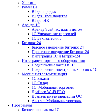
Хостинг
Power BI
BI для продаж
BI для Производства
BI для HR
Аренда 1C
Арендуй сейчас, плати потом!
1С:Управление торговлей
1С:Бухгалтерия 8
Битрикс 24
Базовое внедрение Битрикс 24
Проектное внедрение Битрикс 24
Интеграция 1С и Битрикс24
Интеграция торгового оборудования
Подключение кассы к 1С
Подключение электронных весов к 1С
Мобильная автоматизация
1С:Заказы
1С:Склад
1С: Мобильная торговля
Драйвер Wi-Fi PRO
Драйвер инвентаризации ОС
Агент + Мобильная торговля
Программы
Бизнес программы 1С