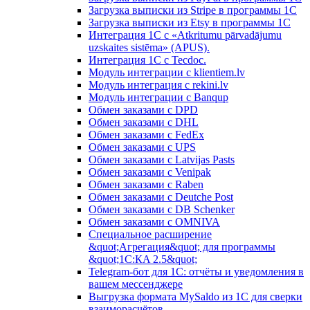
Загрузка выписки из Stripe в программы 1C
Загрузка выписки из Etsy в программы 1C
Интеграция 1С с «Atkritumu pārvadājumu
uzskaites sistēma» (APUS).
Интеграция 1С с Tecdoc.
Модуль интеграции с klientiem.lv
Модуль интеграция с rekini.lv
Модуль интеграции с Banqup
Обмен заказами с DPD
Обмен заказами с DHL
Обмен заказами с FedEx
Обмен заказами с UPS
Обмен заказами с Latvijas Pasts
Обмен заказами с Venipak
Обмен заказами с Raben
Обмен заказами с Deutche Post
Обмен заказами с DB Schenker
Обмен заказами с OMNIVA
Специальное расширение
&quot;Агрегация&quot; для программы
&quot;1С:КA 2.5&quot;
Telegram-бот для 1С: отчёты и уведомления в
вашем мессенджере
Выгрузка формата MySaldo из 1C для сверки
взаиморасчётов