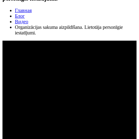
Главная
Блог
Видео
Organizācijas sakuma aizpildīšana. Lietotāja personīgie
iestatījumi.