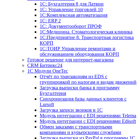
1С: Бухгалтерия 8 для Латвии
1С: Управление торговлей 10
1C:Комплексная автоматизация
1С: ERP 2
1С: Документооборот ПРОФ
1С:Медицина. Стоматологическая клиника
1С:Предприятие 8. Транспортная логистика
КОРП
1С:ТОИР Управление ремонтами и
обслуживанием оборудования КОРП
Готовое решение для интернет-магазина
CRM Битрикс24
1C Модули OneTec
Отчёт по транзакциям из EDS с
группировкой по налогам и видам движений
Загрузка выписки банка в программу
Бухгалтерия
Синхронизация базы данных клиентов с
Lursoft
Загрузка записи звонков в 1С
Модуль интеграции с EDI решениями Telema
Модуль интеграции с EDI решениями Edisoft
Обмен заказами с транспортными
компаниями и курьерскими службами
Загрузка выписки из PayPal в программы 1C