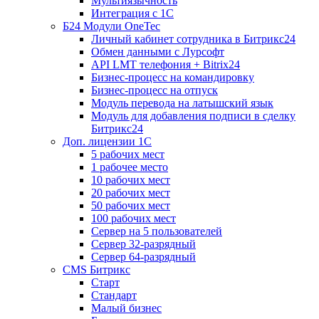
Мультиязычность
Интеграция с 1С
Б24 Модули OneTec
Личный кабинет сотрудника в Битрикс24
Обмен данными с Лурсофт
API LMT телефония + Bitrix24
Бизнес-процесс на командировку
Бизнес-процесс на отпуск
Модуль перевода на латышский язык
Модуль для добавления подписи в сделку
Битрикс24
Доп. лицензии 1С
5 рабочих мест
1 рабочее место
10 рабочих мест
20 рабочих мест
50 рабочих мест
100 рабочих мест
Сервер на 5 пользователей
Сервер 32-разрядный
Сервер 64-разрядный
CMS Битрикс
Старт
Стандарт
Малый бизнес