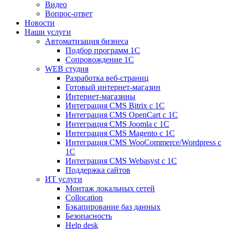
Видео
Вопрос-ответ
Новости
Наши услуги
Автоматизация бизнеса
Подбор программ 1С
Сопровождение 1С
WEB студия
Разработка веб-страниц
Готовый интернет-магазин
Интернет-магазины
Интеграция CMS Bitrix с 1С
Интеграция CMS OpenCart с 1С
Интеграция CMS Joomla с 1С
Интеграция CMS Magento с 1С
Интеграция CMS WooCommerce/Wordpress с
1С
Интеграция CMS Webasyst с 1С
Поддержка сайтов
ИТ услуги
Монтаж локальных сетей
Collocation
Бэкапирование баз данных
Безопасность
Help desk