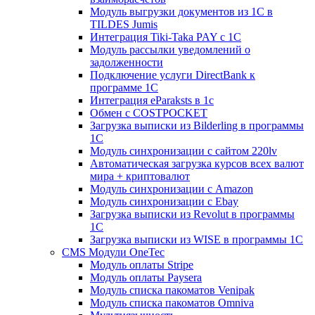
Модуль выгрузки документов из 1С в
TILDES Jumis
Интеграция Tiki-Taka PAY с 1С
Модуль рассылки уведомлений о
задолженности
Подключение услуги DirectBank к
программе 1С
Интеграция eParaksts в 1с
Обмен с COSTPOCKET
Загрузка выписки из Bilderling в программы
1C
Модуль синхронизации с сайтом 220lv
Автоматическая загрузка курсов всех валют
мира + криптовалют
Модуль синхронизации с Amazon
Модуль синхронизации с Ebay
Загрузка выписки из Revolut в программы
1C
Загрузка выписки из WISE в программы 1C
CMS Модули OneTec
Модуль оплаты Stripe
Модуль оплаты Paysera
Модуль списка пакоматов Venipak
Модуль списка пакоматов Omniva