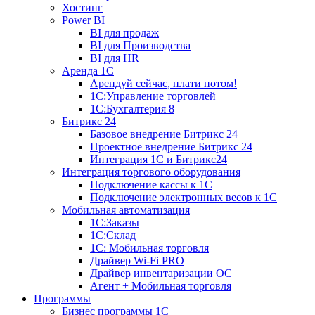
Хостинг
Power BI
BI для продаж
BI для Производства
BI для HR
Аренда 1C
Арендуй сейчас, плати потом!
1С:Управление торговлей
1С:Бухгалтерия 8
Битрикс 24
Базовое внедрение Битрикс 24
Проектное внедрение Битрикс 24
Интеграция 1С и Битрикс24
Интеграция торгового оборудования
Подключение кассы к 1С
Подключение электронных весов к 1С
Мобильная автоматизация
1С:Заказы
1С:Склад
1С: Мобильная торговля
Драйвер Wi-Fi PRO
Драйвер инвентаризации ОС
Агент + Мобильная торговля
Программы
Бизнес программы 1С