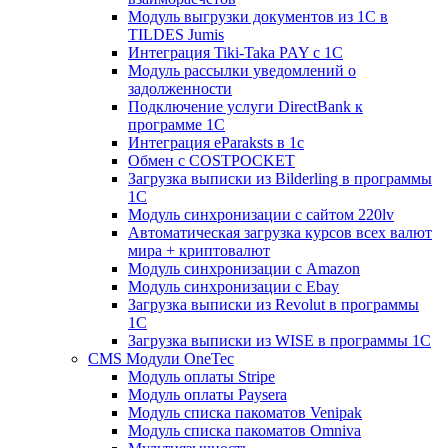
Модуль выгрузки документов из 1С в
TILDES Jumis
Интеграция Tiki-Taka PAY с 1С
Модуль рассылки уведомлений о
задолженности
Подключение услуги DirectBank к
программе 1С
Интеграция eParaksts в 1с
Обмен с COSTPOCKET
Загрузка выписки из Bilderling в программы
1C
Модуль синхронизации с сайтом 220lv
Автоматическая загрузка курсов всех валют
мира + криптовалют
Модуль синхронизации с Amazon
Модуль синхронизации с Ebay
Загрузка выписки из Revolut в программы
1C
Загрузка выписки из WISE в программы 1C
CMS Модули OneTec
Модуль оплаты Stripe
Модуль оплаты Paysera
Модуль списка пакоматов Venipak
Модуль списка пакоматов Omniva