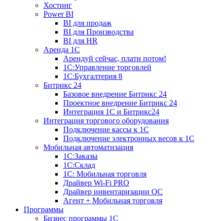
Хостинг
Power BI
BI для продаж
BI для Производства
BI для HR
Аренда 1C
Арендуй сейчас, плати потом!
1С:Управление торговлей
1С:Бухгалтерия 8
Битрикс 24
Базовое внедрение Битрикс 24
Проектное внедрение Битрикс 24
Интеграция 1С и Битрикс24
Интеграция торгового оборудования
Подключение кассы к 1С
Подключение электронных весов к 1С
Мобильная автоматизация
1С:Заказы
1С:Склад
1С: Мобильная торговля
Драйвер Wi-Fi PRO
Драйвер инвентаризации ОС
Агент + Мобильная торговля
Программы
Бизнес программы 1С