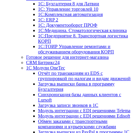
1С: Бухгалтерия 8 для Латвии
1С: Управление торговлей 10
1C:Комплексная автоматизация
1С: ERP 2
1С: Документооборот ПРОФ
1С:Медицина. Стоматологическая клиника
1С:Предприятие 8. Транспортная логистика
КОРП
1С:ТОИР Управление ремонтами и
обслуживанием оборудования КОРП
Готовое решение для интернет-магазина
CRM Битрикс24
1C Модули OneTec
Отчёт по транзакциям из EDS с
группировкой по налогам и видам движений
Загрузка выписки банка в программу
Бухгалтерия
Синхронизация базы данных клиентов с
Lursoft
Загрузка записи звонков в 1С
Модуль интеграции с EDI решениями Telema
Модуль интеграции с EDI решениями Edisoft
Обмен заказами с транспортными
компаниями и курьерскими службами
Загрузка выписки из PayPal в программы 1C