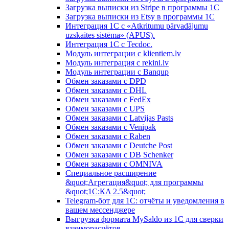
Загрузка выписки из Stripe в программы 1C
Загрузка выписки из Etsy в программы 1C
Интеграция 1С с «Atkritumu pārvadājumu
uzskaites sistēma» (APUS).
Интеграция 1С с Tecdoc.
Модуль интеграции с klientiem.lv
Модуль интеграция с rekini.lv
Модуль интеграции с Banqup
Обмен заказами с DPD
Обмен заказами с DHL
Обмен заказами с FedEx
Обмен заказами с UPS
Обмен заказами с Latvijas Pasts
Обмен заказами с Venipak
Обмен заказами с Raben
Обмен заказами с Deutche Post
Обмен заказами с DB Schenker
Обмен заказами с OMNIVA
Специальное расширение
&quot;Агрегация&quot; для программы
&quot;1С:КA 2.5&quot;
Telegram-бот для 1С: отчёты и уведомления в
вашем мессенджере
Выгрузка формата MySaldo из 1C для сверки
взаиморасчётов