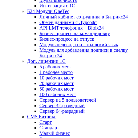
Мультиязычность
Интеграция с 1С
Б24 Модули OneTec
Личный кабинет сотрудника в Битрикс24
Обмен данными с Лурсофт
API LMT телефония + Bitrix24
Бизнес-процесс на командировку
Бизнес-процесс на отпуск
Модуль перевода на латышский язык
Модуль для добавления подписи в сделку
Битрикс24
Доп. лицензии 1С
5 рабочих мест
1 рабочее место
10 рабочих мест
20 рабочих мест
50 рабочих мест
100 рабочих мест
Сервер на 5 пользователей
Сервер 32-разрядный
Сервер 64-разрядный
CMS Битрикс
Старт
Стандарт
Малый бизнес