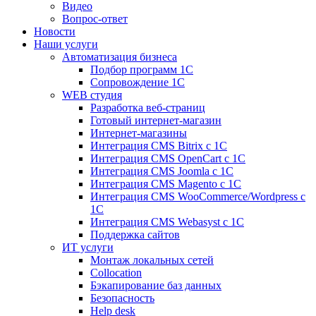
Видео
Вопрос-ответ
Новости
Наши услуги
Автоматизация бизнеса
Подбор программ 1С
Сопровождение 1С
WEB студия
Разработка веб-страниц
Готовый интернет-магазин
Интернет-магазины
Интеграция CMS Bitrix с 1С
Интеграция CMS OpenCart с 1С
Интеграция CMS Joomla с 1С
Интеграция CMS Magento с 1С
Интеграция CMS WooCommerce/Wordpress с
1С
Интеграция CMS Webasyst с 1С
Поддержка сайтов
ИТ услуги
Монтаж локальных сетей
Collocation
Бэкапирование баз данных
Безопасность
Help desk