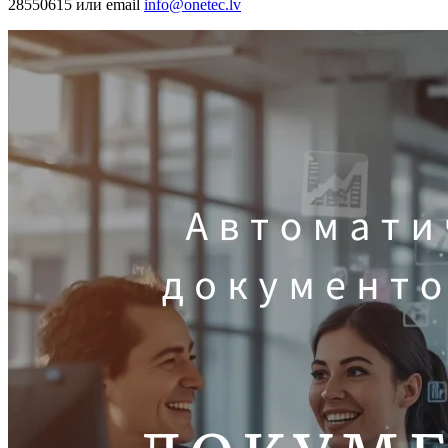
28550615 или email
info@onetec.lv