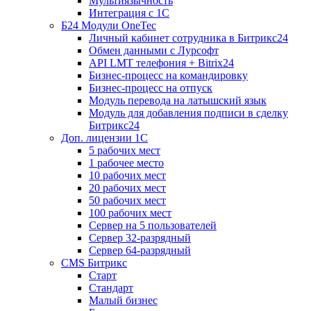
Мультиязычность
Интеграция с 1С
Б24 Модули OneTec
Личный кабинет сотрудника в Битрикс24
Обмен данными с Лурсофт
API LMT телефония + Bitrix24
Бизнес-процесс на командировку
Бизнес-процесс на отпуск
Модуль перевода на латышский язык
Модуль для добавления подписи в сделку
Битрикс24
Доп. лицензии 1С
5 рабочих мест
1 рабочее место
10 рабочих мест
20 рабочих мест
50 рабочих мест
100 рабочих мест
Сервер на 5 пользователей
Сервер 32-разрядный
Сервер 64-разрядный
CMS Битрикс
Старт
Стандарт
Малый бизнес