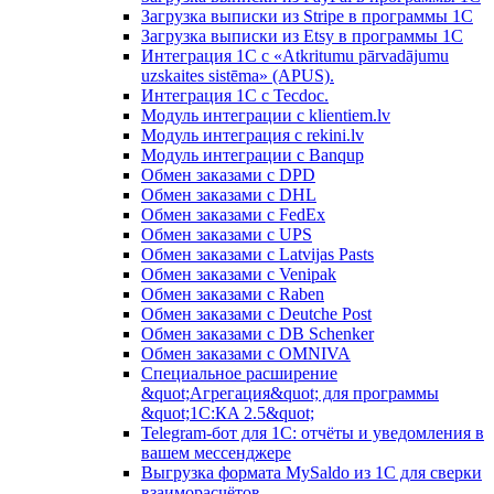
Загрузка выписки из Stripe в программы 1C
Загрузка выписки из Etsy в программы 1C
Интеграция 1С с «Atkritumu pārvadājumu
uzskaites sistēma» (APUS).
Интеграция 1С с Tecdoc.
Модуль интеграции с klientiem.lv
Модуль интеграция с rekini.lv
Модуль интеграции с Banqup
Обмен заказами с DPD
Обмен заказами с DHL
Обмен заказами с FedEx
Обмен заказами с UPS
Обмен заказами с Latvijas Pasts
Обмен заказами с Venipak
Обмен заказами с Raben
Обмен заказами с Deutche Post
Обмен заказами с DB Schenker
Обмен заказами с OMNIVA
Специальное расширение
&quot;Агрегация&quot; для программы
&quot;1С:КA 2.5&quot;
Telegram-бот для 1С: отчёты и уведомления в
вашем мессенджере
Выгрузка формата MySaldo из 1C для сверки
взаиморасчётов