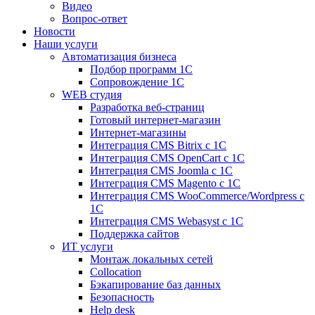
Видео
Вопрос-ответ
Новости
Наши услуги
Автоматизация бизнеса
Подбор программ 1С
Сопровождение 1С
WEB студия
Разработка веб-страниц
Готовый интернет-магазин
Интернет-магазины
Интеграция CMS Bitrix с 1С
Интеграция CMS OpenCart с 1С
Интеграция CMS Joomla с 1С
Интеграция CMS Magento с 1С
Интеграция CMS WooCommerce/Wordpress с
1С
Интеграция CMS Webasyst с 1С
Поддержка сайтов
ИТ услуги
Монтаж локальных сетей
Collocation
Бэкапирование баз данных
Безопасность
Help desk