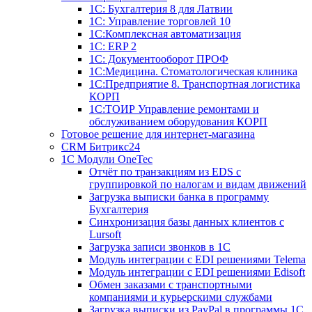
1С: Бухгалтерия 8 для Латвии
1С: Управление торговлей 10
1C:Комплексная автоматизация
1С: ERP 2
1С: Документооборот ПРОФ
1С:Медицина. Стоматологическая клиника
1С:Предприятие 8. Транспортная логистика
КОРП
1С:ТОИР Управление ремонтами и
обслуживанием оборудования КОРП
Готовое решение для интернет-магазина
CRM Битрикс24
1C Модули OneTec
Отчёт по транзакциям из EDS с
группировкой по налогам и видам движений
Загрузка выписки банка в программу
Бухгалтерия
Синхронизация базы данных клиентов с
Lursoft
Загрузка записи звонков в 1С
Модуль интеграции с EDI решениями Telema
Модуль интеграции с EDI решениями Edisoft
Обмен заказами с транспортными
компаниями и курьерскими службами
Загрузка выписки из PayPal в программы 1C