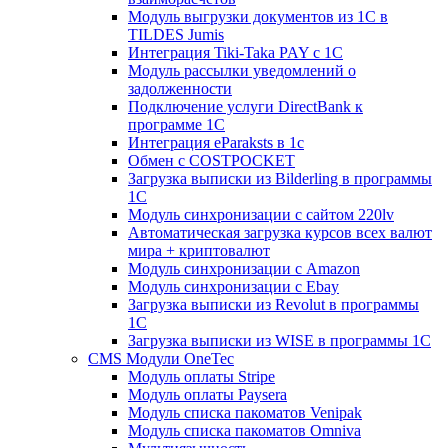
Модуль выгрузки документов из 1С в
TILDES Jumis
Интеграция Tiki-Taka PAY с 1С
Модуль рассылки уведомлений о
задолженности
Подключение услуги DirectBank к
программе 1С
Интеграция eParaksts в 1с
Обмен с COSTPOCKET
Загрузка выписки из Bilderling в программы
1C
Модуль синхронизации с сайтом 220lv
Автоматическая загрузка курсов всех валют
мира + криптовалют
Модуль синхронизации с Amazon
Модуль синхронизации с Ebay
Загрузка выписки из Revolut в программы
1C
Загрузка выписки из WISE в программы 1C
CMS Модули OneTec
Модуль оплаты Stripe
Модуль оплаты Paysera
Модуль списка пакоматов Venipak
Модуль списка пакоматов Omniva