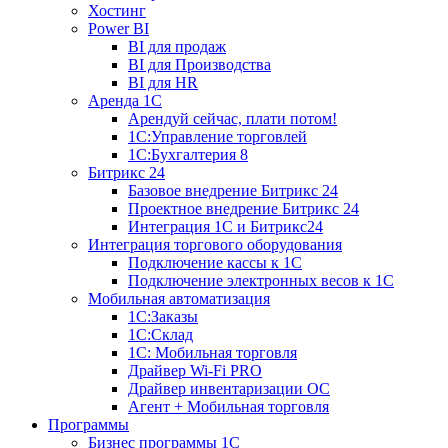
Хостинг
Power BI
BI для продаж
BI для Производства
BI для HR
Аренда 1C
Арендуй сейчас, плати потом!
1С:Управление торговлей
1С:Бухгалтерия 8
Битрикс 24
Базовое внедрение Битрикс 24
Проектное внедрение Битрикс 24
Интеграция 1С и Битрикс24
Интеграция торгового оборудования
Подключение кассы к 1С
Подключение электронных весов к 1С
Мобильная автоматизация
1С:Заказы
1С:Склад
1С: Мобильная торговля
Драйвер Wi-Fi PRO
Драйвер инвентаризации ОС
Агент + Мобильная торговля
Программы
Бизнес программы 1С