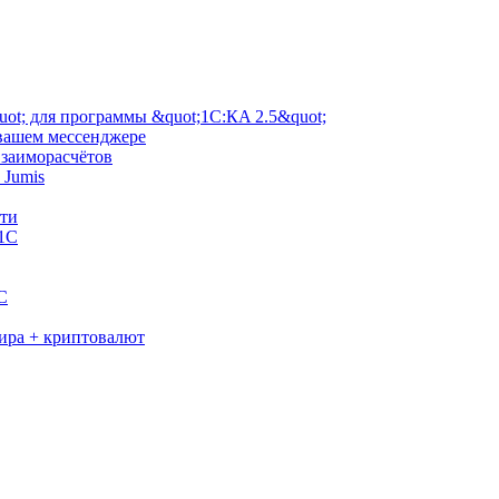
ot; для программы &quot;1С:КA 2.5&quot;
 вашем мессенджере
взаиморасчётов
 Jumis
сти
 1С
C
мира + криптовалют