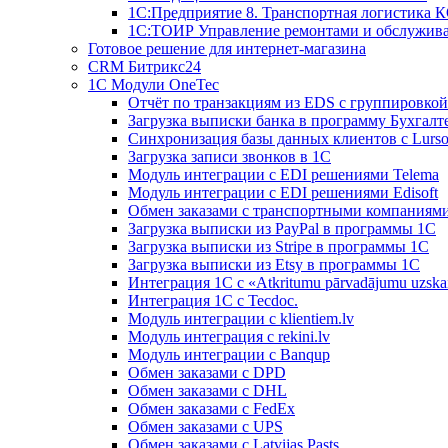
1С:Предприятие 8. Транспортная логистика 
1С:ТОИР Управление ремонтами и обслужив
Готовое решение для интернет-магазина
CRM Битрикс24
1C Модули OneTec
Отчёт по транзакциям из EDS с группировко
Загрузка выписки банка в программу Бухгалт
Синхронизация базы данных клиентов с Lurso
Загрузка записи звонков в 1С
Модуль интеграции с EDI решениями Telema
Модуль интеграции с EDI решениями Edisoft
Обмен заказами с транспортными компаниям
Загрузка выписки из PayPal в программы 1C
Загрузка выписки из Stripe в программы 1C
Загрузка выписки из Etsy в программы 1C
Интеграция 1С с «Atkritumu pārvadājumu uzskai
Интеграция 1С с Tecdoc.
Модуль интеграции с klientiem.lv
Модуль интеграция с rekini.lv
Модуль интеграции с Banqup
Обмен заказами с DPD
Обмен заказами с DHL
Обмен заказами с FedEx
Обмен заказами с UPS
Обмен заказами с Latvijas Pasts