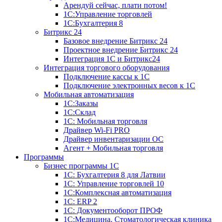
Арендуй сейчас, плати потом!
1С:Управление торговлей
1С:Бухгалтерия 8
Битрикс 24
Базовое внедрение Битрикс 24
Проектное внедрение Битрикс 24
Интеграция 1С и Битрикс24
Интеграция торгового оборудования
Подключение кассы к 1С
Подключение электронных весов к 1С
Мобильная автоматизация
1С:Заказы
1С:Склад
1С: Мобильная торговля
Драйвер Wi-Fi PRO
Драйвер инвентаризации ОС
Агент + Мобильная торговля
Программы
Бизнес программы 1С
1С: Бухгалтерия 8 для Латвии
1С: Управление торговлей 10
1C:Комплексная автоматизация
1С: ERP 2
1С: Документооборот ПРОФ
1С:Медицина. Стоматологическая клиника