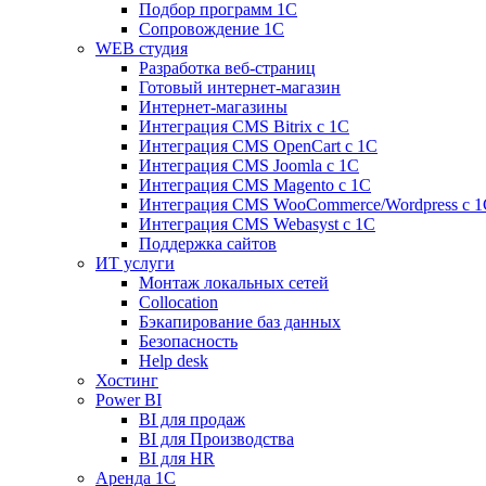
Подбор программ 1С
Сопровождение 1С
WEB студия
Разработка веб-страниц
Готовый интернет-магазин
Интернет-магазины
Интеграция CMS Bitrix с 1С
Интеграция CMS OpenCart с 1С
Интеграция CMS Joomla с 1С
Интеграция CMS Magento с 1С
Интеграция CMS WooCommerce/Wordpress с 1
Интеграция CMS Webasyst с 1С
Поддержка сайтов
ИТ услуги
Монтаж локальных сетей
Collocation
Бэкапирование баз данных
Безопасность
Help desk
Хостинг
Power BI
BI для продаж
BI для Производства
BI для HR
Аренда 1C