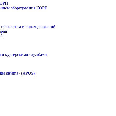
КОРП
анием оборудования КОРП
й по налогам и видам движений
ерия
ft
и и курьерскими службами
tes sistēma» (APUS).