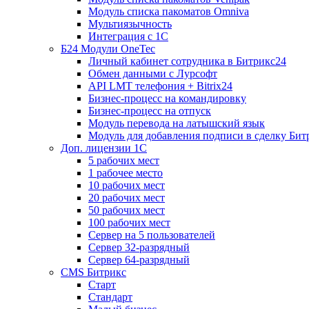
Модуль списка пакоматов Omniva
Мультиязычность
Интеграция с 1С
Б24 Модули OneTec
Личный кабинет сотрудника в Битрикс24
Обмен данными с Лурсофт
API LMT телефония + Bitrix24
Бизнес-процесс на командировку
Бизнес-процесс на отпуск
Модуль перевода на латышский язык
Модуль для добавления подписи в сделку Бит
Доп. лицензии 1С
5 рабочих мест
1 рабочее место
10 рабочих мест
20 рабочих мест
50 рабочих мест
100 рабочих мест
Сервер на 5 пользователей
Сервер 32-разрядный
Сервер 64-разрядный
CMS Битрикс
Старт
Стандарт