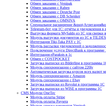
Обмен заказами с Venipak
Обмен заказами с Raben
Обмен заказами с Deutche Post
Обмен заказами с DB Schenker
Обмен заказами с OMNIVA
Специальное расширение &quot;Агрегация&qu
Telegram-бот для 1С: отчёты и уведомления в
Выгрузка формата MySaldo из 1C для сверки 
Модуль выгрузки документов из 1С в TILDES
Интеграция Tiki-Taka PAY с 1С
Модуль рассылки уведомлений о задолженно
Подключение услуги DirectBank к программе
Интеграция eParaksts в 1с
Обмен с COSTPOCKET
Загрузка выписки из Bilderling в программы 1
Модуль синхронизации с сайтом 220lv
Автоматическая загрузка курсов всех валют 
Модуль синхронизации с Amazon
Модуль синхронизации с Ebay
Загрузка выписки из Revolut в программы 1C
Загрузка выписки из WISE в программы 1C
CMS Модули OneTec
Модуль оплаты Stripe
Модуль оплаты Paysera
Модуль списка пакоматов Venipak