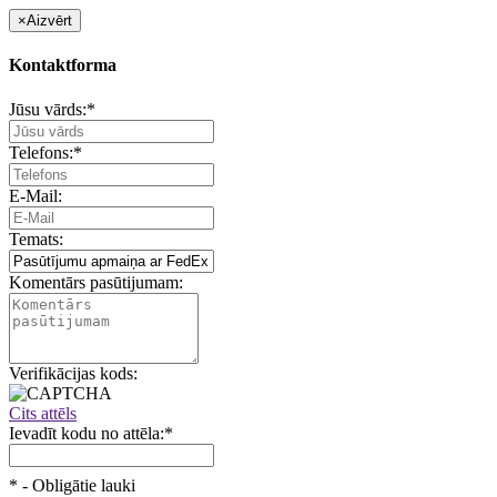
×
Aizvērt
Kontaktforma
Jūsu vārds:
*
Telefons:
*
E-Mail:
Temats:
Komentārs pasūtijumam:
Verifikācijas kods:
Cits attēls
Ievadīt kodu no attēla:
*
*
- Obligātie lauki