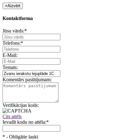
×
Aizvērt
Kontaktforma
Jūsu vārds:
*
Telefons:
*
E-Mail:
Temats:
Komentārs pasūtijumam:
Verifikācijas kods:
Cits attēls
Ievadīt kodu no attēla:
*
*
- Obligātie lauki