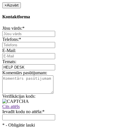
×
Aizvērt
Kontaktforma
Jūsu vārds:
*
Telefons:
*
E-Mail:
Temats:
Komentārs pasūtijumam:
Verifikācijas kods:
Cits attēls
Ievadīt kodu no attēla:
*
*
- Obligātie lauki