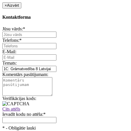
×
Aizvērt
Kontaktforma
Jūsu vārds:
*
Telefons:
*
E-Mail:
Temats:
Komentārs pasūtijumam:
Verifikācijas kods:
Cits attēls
Ievadīt kodu no attēla:
*
*
- Obligātie lauki